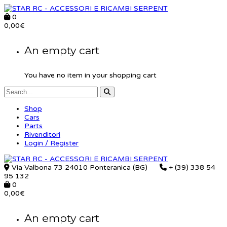
0
0,00
€
An empty cart
You have no item in your shopping cart
Shop
Cars
Parts
Rivenditori
Login / Register
Via Valbona 73 24010 Ponteranica (BG)
+ (39) 338 54
95 132
0
0,00
€
An empty cart