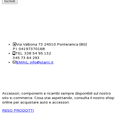
CONTATTI
Via Valbona 73 24010 Ponteranica (BG)
P.I. 04197370168
TEL: 338 54 95 132
345 73 64 293
EMAIL: info@starrc.it
STAR RC
Accessori, componenti e ricambi sempre disponibili sul nostro
sito e-commerce. Cosa stai aspettando, consulta il nostro shop
online per acquistare auto e accessori.
RESO PRODOTTI