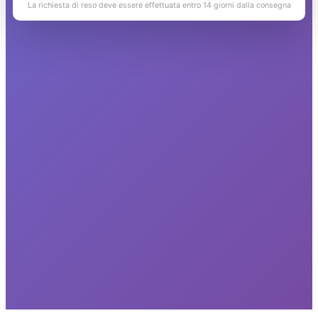
La richiesta di reso deve essere effettuata entro 14 giorni dalla consegna