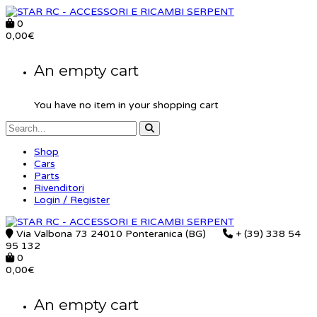
0
0,00
€
An empty cart
You have no item in your shopping cart
Shop
Cars
Parts
Rivenditori
Login / Register
Via Valbona 73 24010 Ponteranica (BG)
+ (39) 338 54
95 132
0
0,00
€
An empty cart