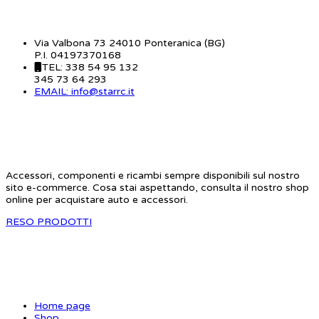
Via Valbona 73 24010 Ponteranica (BG)
P.I. 04197370168
TEL: 338 54 95 132
345 73 64 293
EMAIL: info@starrc.it
STAR RC
Accessori, componenti e ricambi sempre disponibili sul nostro
sito e-commerce. Cosa stai aspettando, consulta il nostro shop
online per acquistare auto e accessori.
RESO PRODOTTI
SITE MAP
Home page
Shop