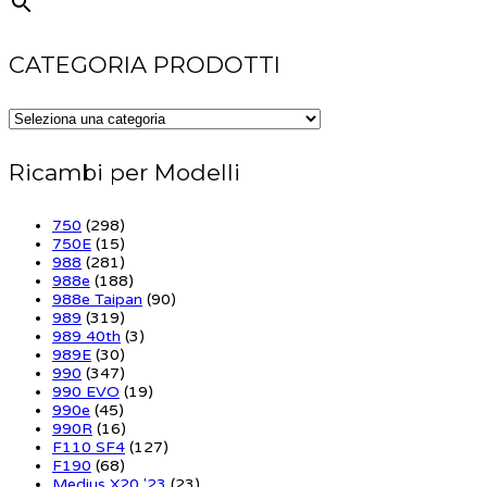
CATEGORIA PRODOTTI
Ricambi per Modelli
750
(298)
750E
(15)
988
(281)
988e
(188)
988e Taipan
(90)
989
(319)
989 40th
(3)
989E
(30)
990
(347)
990 EVO
(19)
990e
(45)
990R
(16)
F110 SF4
(127)
F190
(68)
Medius X20 '23
(23)