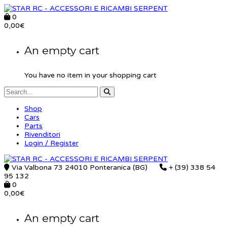
0
0,00
€
An empty cart
You have no item in your shopping cart
Shop
Cars
Parts
Rivenditori
Login / Register
Via Valbona 73 24010 Ponteranica (BG)
+ (39) 338 54
95 132
0
0,00
€
An empty cart