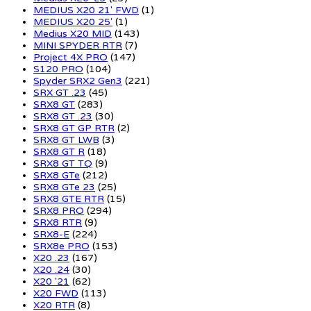
MEDIUS X20 21' FWD
(1)
MEDIUS X20 25'
(1)
Medius X20 MID
(143)
MINI SPYDER RTR
(7)
Project 4X PRO
(147)
S120 PRO
(104)
Spyder SRX2 Gen3
(221)
SRX GT .23
(45)
SRX8 GT
(283)
SRX8 GT .23
(30)
SRX8 GT GP RTR
(2)
SRX8 GT LWB
(3)
SRX8 GT R
(18)
SRX8 GT TQ
(9)
SRX8 GTe
(212)
SRX8 GTe 23
(25)
SRX8 GTE RTR
(15)
SRX8 PRO
(294)
SRX8 RTR
(9)
SRX8-E
(224)
SRX8e PRO
(153)
X20 .23
(167)
X20 .24
(30)
X20 '21
(62)
X20 FWD
(113)
X20 RTR
(8)