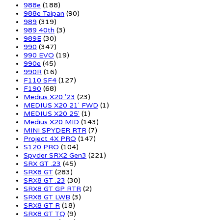
988e
(188)
988e Taipan
(90)
989
(319)
989 40th
(3)
989E
(30)
990
(347)
990 EVO
(19)
990e
(45)
990R
(16)
F110 SF4
(127)
F190
(68)
Medius X20 '23
(23)
MEDIUS X20 21' FWD
(1)
MEDIUS X20 25'
(1)
Medius X20 MID
(143)
MINI SPYDER RTR
(7)
Project 4X PRO
(147)
S120 PRO
(104)
Spyder SRX2 Gen3
(221)
SRX GT .23
(45)
SRX8 GT
(283)
SRX8 GT .23
(30)
SRX8 GT GP RTR
(2)
SRX8 GT LWB
(3)
SRX8 GT R
(18)
SRX8 GT TQ
(9)