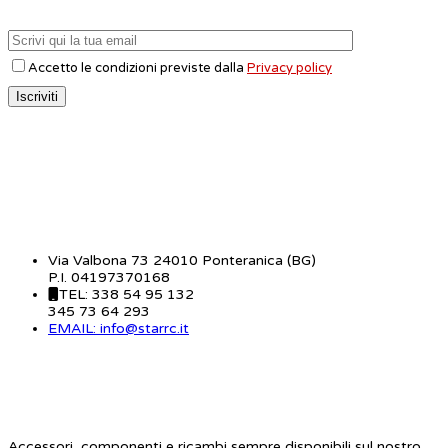
Accetto le condizioni previste dalla
Privacy policy
CONTATTI
Via Valbona 73 24010 Ponteranica (BG)
P.I. 04197370168
TEL: 338 54 95 132
345 73 64 293
EMAIL: info@starrc.it
STAR RC
Accessori, componenti e ricambi sempre disponibili sul nostro