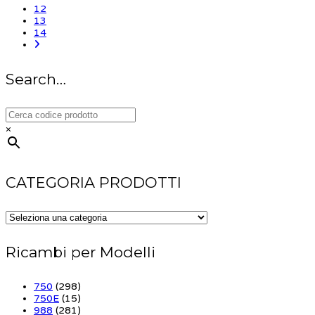
12
13
14
Search…
×
CATEGORIA PRODOTTI
Ricambi per Modelli
750
(298)
750E
(15)
988
(281)