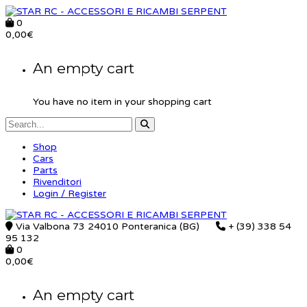
0
0,00
€
An empty cart
You have no item in your shopping cart
Shop
Cars
Parts
Rivenditori
Login / Register
Via Valbona 73 24010 Ponteranica (BG)
+ (39) 338 54
95 132
0
0,00
€
An empty cart