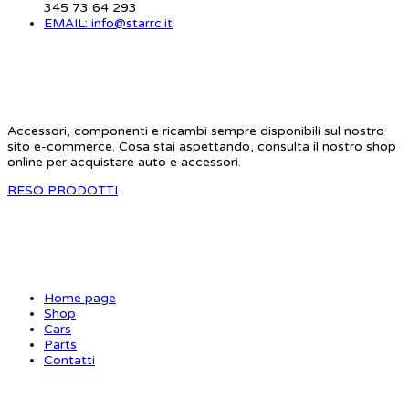
345 73 64 293
EMAIL: info@starrc.it
STAR RC
Accessori, componenti e ricambi sempre disponibili sul nostro
sito e-commerce. Cosa stai aspettando, consulta il nostro shop
online per acquistare auto e accessori.
RESO PRODOTTI
SITE MAP
Home page
Shop
Cars
Parts
Contatti
INFORMAZIONI