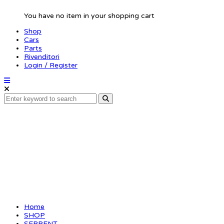
You have no item in your shopping cart
Shop
Cars
Parts
Rivenditori
Login / Register
Antiroll bar front
2.7mm
Home
SHOP
SERPENT