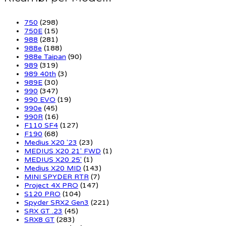
750
(298)
750E
(15)
988
(281)
988e
(188)
988e Taipan
(90)
989
(319)
989 40th
(3)
989E
(30)
990
(347)
990 EVO
(19)
990e
(45)
990R
(16)
F110 SF4
(127)
F190
(68)
Medius X20 '23
(23)
MEDIUS X20 21' FWD
(1)
MEDIUS X20 25'
(1)
Medius X20 MID
(143)
MINI SPYDER RTR
(7)
Project 4X PRO
(147)
S120 PRO
(104)
Spyder SRX2 Gen3
(221)
SRX GT .23
(45)
SRX8 GT
(283)