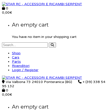
0
0,00
€
An empty cart
You have no item in your shopping cart
Shop
Cars
Parts
Rivenditori
Login / Register
Via Valbona 73 24010 Ponteranica (BG)
+ (39) 338 54
95 132
0
0,00
€
An empty cart