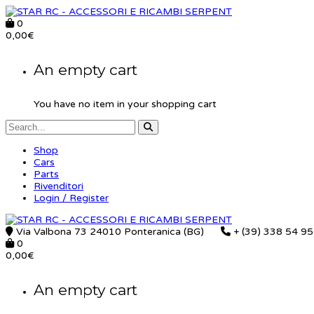
0
0,00
€
An empty cart
You have no item in your shopping cart
Shop
Cars
Parts
Rivenditori
Login / Register
Via Valbona 73 24010 Ponteranica (BG)
+ (39) 338 54 9
0
0,00
€
An empty cart