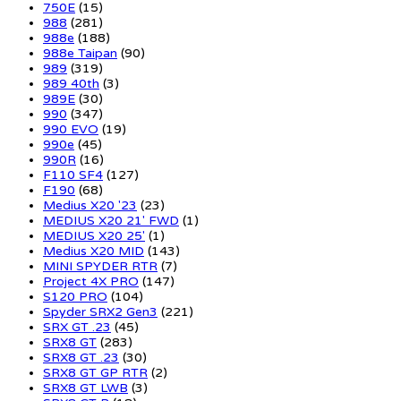
750E
(15)
988
(281)
988e
(188)
988e Taipan
(90)
989
(319)
989 40th
(3)
989E
(30)
990
(347)
990 EVO
(19)
990e
(45)
990R
(16)
F110 SF4
(127)
F190
(68)
Medius X20 '23
(23)
MEDIUS X20 21' FWD
(1)
MEDIUS X20 25'
(1)
Medius X20 MID
(143)
MINI SPYDER RTR
(7)
Project 4X PRO
(147)
S120 PRO
(104)
Spyder SRX2 Gen3
(221)
SRX GT .23
(45)
SRX8 GT
(283)
SRX8 GT .23
(30)
SRX8 GT GP RTR
(2)
SRX8 GT LWB
(3)