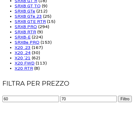
SRX8 GT R
(18)
SRX8 GT TQ
(9)
SRX8 GTe
(212)
SRX8 GTe 23
(25)
SRX8 GTE RTR
(15)
SRX8 PRO
(294)
SRX8 RTR
(9)
SRX8-E
(224)
SRX8e PRO
(153)
X20 .23
(167)
X20 .24
(30)
X20 '21
(62)
X20 FWD
(113)
X20 RTR
(8)
FILTRA PER PREZZO
Filtro