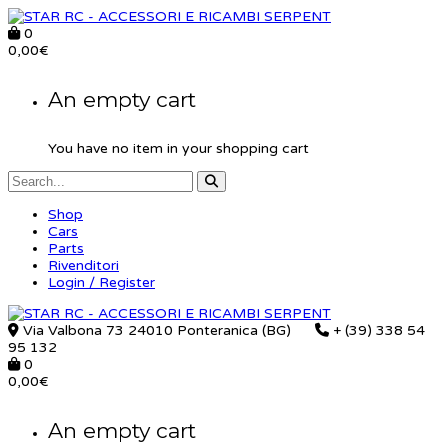
0
0,00
€
An empty cart
You have no item in your shopping cart
Shop
Cars
Parts
Rivenditori
Login / Register
Via Valbona 73 24010 Ponteranica (BG)
+ (39) 338 54
95 132
0
0,00
€
An empty cart