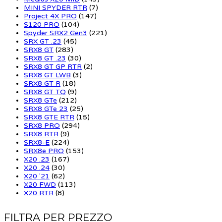
MINI SPYDER RTR
(7)
Project 4X PRO
(147)
S120 PRO
(104)
Spyder SRX2 Gen3
(221)
SRX GT .23
(45)
SRX8 GT
(283)
SRX8 GT .23
(30)
SRX8 GT GP RTR
(2)
SRX8 GT LWB
(3)
SRX8 GT R
(18)
SRX8 GT TQ
(9)
SRX8 GTe
(212)
SRX8 GTe 23
(25)
SRX8 GTE RTR
(15)
SRX8 PRO
(294)
SRX8 RTR
(9)
SRX8-E
(224)
SRX8e PRO
(153)
X20 .23
(167)
X20 .24
(30)
X20 '21
(62)
X20 FWD
(113)
X20 RTR
(8)
FILTRA PER PREZZO