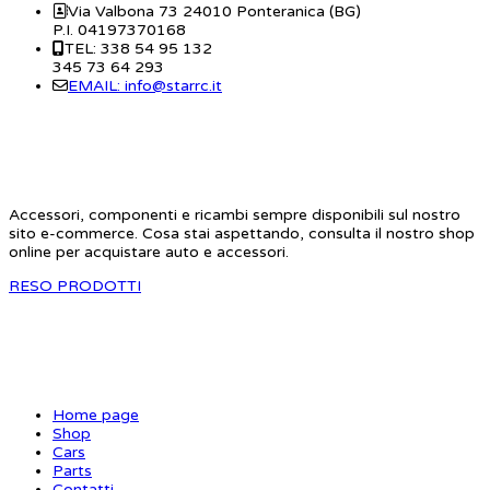
Via Valbona 73 24010 Ponteranica (BG)
P.I. 04197370168
TEL: 338 54 95 132
345 73 64 293
EMAIL: info@starrc.it
STAR RC
Accessori, componenti e ricambi sempre disponibili sul nostro
sito e-commerce. Cosa stai aspettando, consulta il nostro shop
online per acquistare auto e accessori.
RESO PRODOTTI
SITE MAP
Home page
Shop
Cars
Parts
Contatti