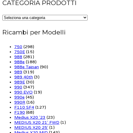
CATEGORIA PRODOTTI
Ricambi per Modelli
750
(298)
750E
(15)
988
(281)
988e
(188)
988e Taipan
(90)
989
(319)
989 40th
(3)
989E
(30)
990
(347)
990 EVO
(19)
990e
(45)
990R
(16)
F110 SF4
(127)
F190
(68)
Medius X20 '23
(23)
MEDIUS X20 21' FWD
(1)
MEDIUS X20 25'
(1)
Medius X20 MID
(143)