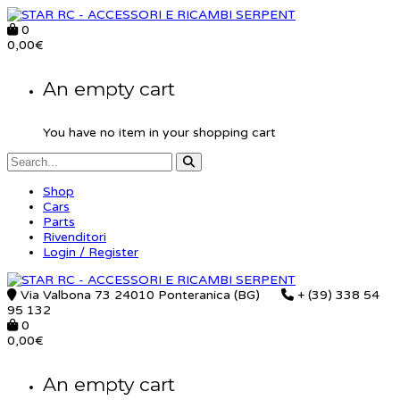
0
0,00
€
An empty cart
You have no item in your shopping cart
Shop
Cars
Parts
Rivenditori
Login / Register
Via Valbona 73 24010 Ponteranica (BG)
+ (39) 338 54
95 132
0
0,00
€
An empty cart