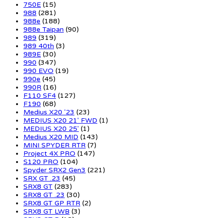
750E
(15)
988
(281)
988e
(188)
988e Taipan
(90)
989
(319)
989 40th
(3)
989E
(30)
990
(347)
990 EVO
(19)
990e
(45)
990R
(16)
F110 SF4
(127)
F190
(68)
Medius X20 '23
(23)
MEDIUS X20 21' FWD
(1)
MEDIUS X20 25'
(1)
Medius X20 MID
(143)
MINI SPYDER RTR
(7)
Project 4X PRO
(147)
S120 PRO
(104)
Spyder SRX2 Gen3
(221)
SRX GT .23
(45)
SRX8 GT
(283)
SRX8 GT .23
(30)
SRX8 GT GP RTR
(2)
SRX8 GT LWB
(3)