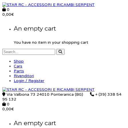
0
0,00
€
An empty cart
You have no item in your shopping cart
Shop
Cars
Parts
Rivenditori
Login / Register
Via Valbona 73 24010 Ponteranica (BG)
+ (39) 338 54
95 132
0
0,00
€
An empty cart