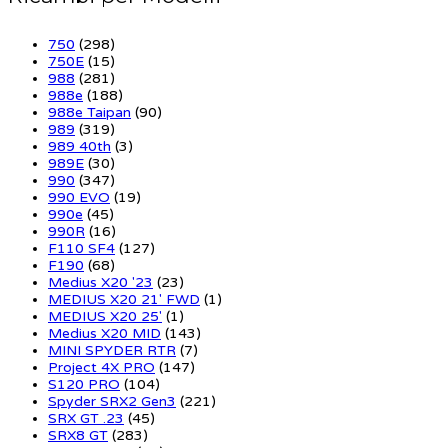
750
(298)
750E
(15)
988
(281)
988e
(188)
988e Taipan
(90)
989
(319)
989 40th
(3)
989E
(30)
990
(347)
990 EVO
(19)
990e
(45)
990R
(16)
F110 SF4
(127)
F190
(68)
Medius X20 '23
(23)
MEDIUS X20 21' FWD
(1)
MEDIUS X20 25'
(1)
Medius X20 MID
(143)
MINI SPYDER RTR
(7)
Project 4X PRO
(147)
S120 PRO
(104)
Spyder SRX2 Gen3
(221)
SRX GT .23
(45)
SRX8 GT
(283)