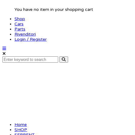
You have no item in your shopping cart
Shop
Cars
Parts
Rivenditori
Login / Register
2-speed gear set (6)
XLI Gen2
Home
SHOP
SERPENT