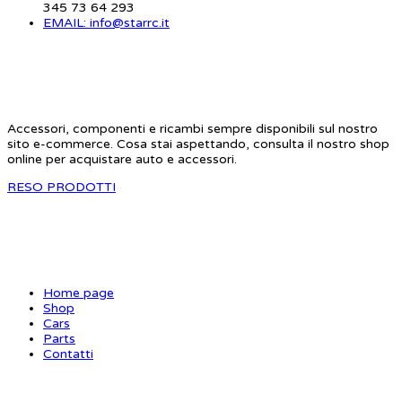
345 73 64 293
EMAIL: info@starrc.it
STAR RC
Accessori, componenti e ricambi sempre disponibili sul nostro
sito e-commerce. Cosa stai aspettando, consulta il nostro shop
online per acquistare auto e accessori.
RESO PRODOTTI
SITE MAP
Home page
Shop
Cars
Parts
Contatti
INFORMAZIONI