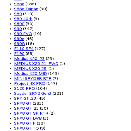
988e
(188)
988e Taipan
(90)
989
(319)
989 40th
(3)
989E
(30)
990
(347)
990 EVO
(19)
990e
(45)
990R
(16)
F110 SF4
(127)
F190
(68)
Medius X20 '23
(23)
MEDIUS X20 21' FWD
(1)
MEDIUS X20 25'
(1)
Medius X20 MID
(143)
MINI SPYDER RTR
(7)
Project 4X PRO
(147)
S120 PRO
(104)
Spyder SRX2 Gen3
(221)
SRX GT .23
(45)
SRX8 GT
(283)
SRX8 GT .23
(30)
SRX8 GT GP RTR
(2)
SRX8 GT LWB
(3)
SRX8 GT R
(18)
SRX8 GT TQ
(9)