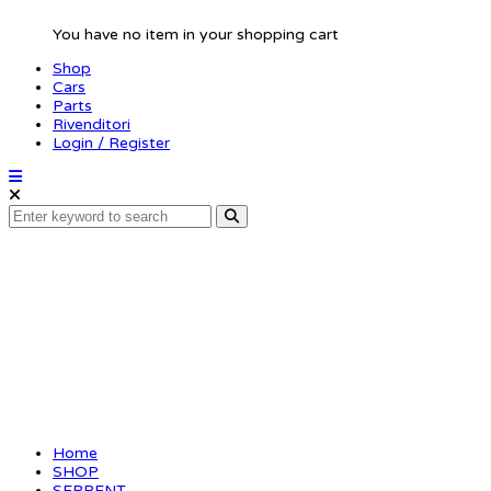
You have no item in your shopping cart
Shop
Cars
Parts
Rivenditori
Login / Register
2-speed set XLI Gen2
Home
SHOP
SERPENT