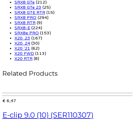
SRX8 GTe
(212)
SRX8 GTe 23
(25)
SRX8 GTE RTR
(15)
SRX8 PRO
(294)
SRX8 RTR
(9)
SRX8-E
(224)
SRX8e PRO
(153)
X20 .23
(167)
X20 .24
(30)
X20 '21
(62)
X20 FWD
(113)
X20 RTR
(8)
Related Products
€ 6,47
E-clip 9.0 (10) (SER110307)