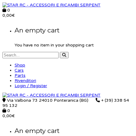
0
0,00
€
An empty cart
You have no item in your shopping cart
Shop
Cars
Parts
Rivenditori
Login / Register
Via Valbona 73 24010 Ponteranica (BG)
+ (39) 338 54
95 132
0
0,00
€
An empty cart