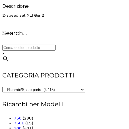
Descrizione
2-speed set XLI Gen2
Search…
×
CATEGORIA PRODOTTI
Ricambi per Modelli
750
(298)
750E
(15)
988
(281)