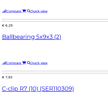
Compare
Quick view
€ 6,25
Ballbearing 5x9x3 (2)
Compare
Quick view
€ 7,93
C-clip R7 (10) (SER110309)