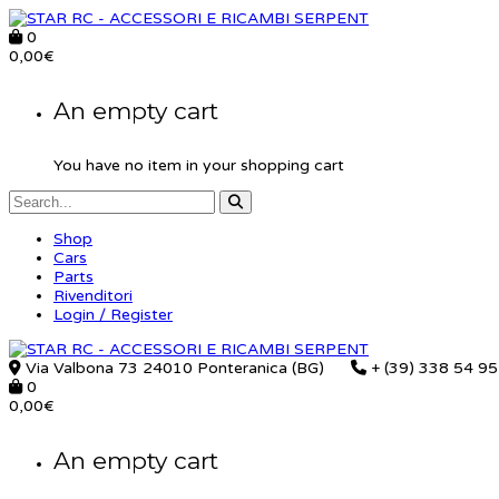
0
0,00
€
An empty cart
You have no item in your shopping cart
Shop
Cars
Parts
Rivenditori
Login / Register
Via Valbona 73 24010 Ponteranica (BG)
+ (39) 338 54 9
0
0,00
€
An empty cart