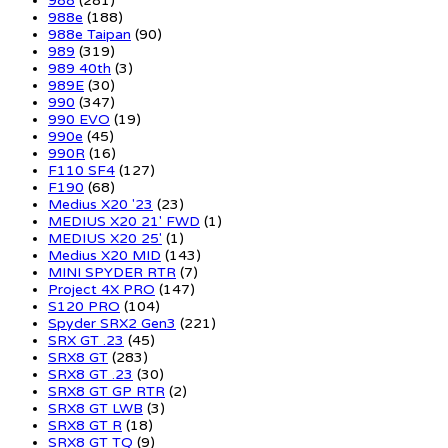
988
(281)
988e
(188)
988e Taipan
(90)
989
(319)
989 40th
(3)
989E
(30)
990
(347)
990 EVO
(19)
990e
(45)
990R
(16)
F110 SF4
(127)
F190
(68)
Medius X20 '23
(23)
MEDIUS X20 21' FWD
(1)
MEDIUS X20 25'
(1)
Medius X20 MID
(143)
MINI SPYDER RTR
(7)
Project 4X PRO
(147)
S120 PRO
(104)
Spyder SRX2 Gen3
(221)
SRX GT .23
(45)
SRX8 GT
(283)
SRX8 GT .23
(30)
SRX8 GT GP RTR
(2)
SRX8 GT LWB
(3)
SRX8 GT R
(18)
SRX8 GT TQ
(9)