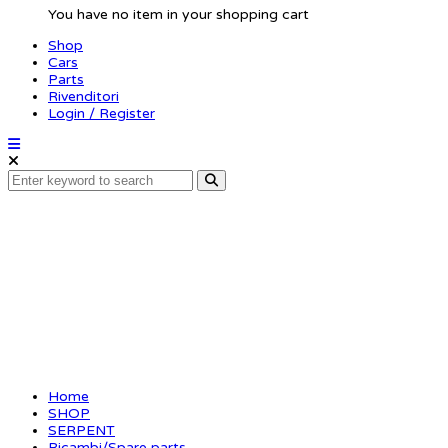
You have no item in your shopping cart
Shop
Cars
Parts
Rivenditori
Login / Register
Adaptor 2-speed S98
Home
SHOP
SERPENT
Ricambi/Spare parts