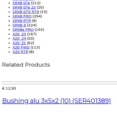
SRX8 GTe
(212)
SRX8 GTe 23
(25)
SRX8 GTE RTR
(15)
SRX8 PRO
(294)
SRX8 RTR
(9)
SRX8-E
(224)
SRX8e PRO
(153)
X20 .23
(167)
X20 .24
(30)
X20 '21
(62)
X20 FWD
(113)
X20 RTR
(8)
Related Products
€ 12,93
Bushing alu 3x5x2 (10) (SER401389)