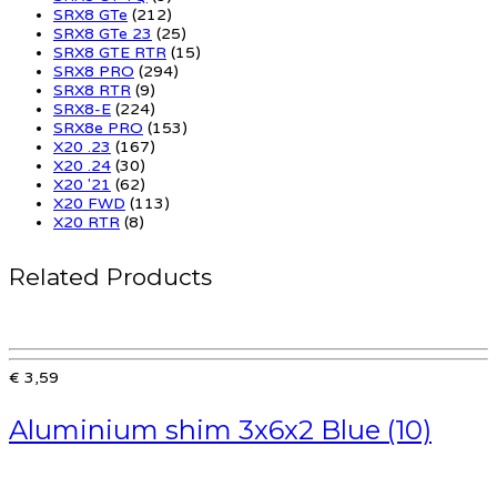
SRX8 GTe
(212)
SRX8 GTe 23
(25)
SRX8 GTE RTR
(15)
SRX8 PRO
(294)
SRX8 RTR
(9)
SRX8-E
(224)
SRX8e PRO
(153)
X20 .23
(167)
X20 .24
(30)
X20 '21
(62)
X20 FWD
(113)
X20 RTR
(8)
Related Products
€ 3,59
Aluminium shim 3x6x2 Blue (10)