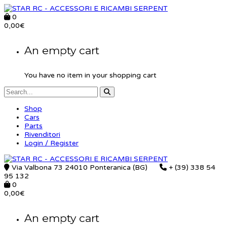
0
0,00
€
An empty cart
You have no item in your shopping cart
Shop
Cars
Parts
Rivenditori
Login / Register
Via Valbona 73 24010 Ponteranica (BG)
+ (39) 338 54
95 132
0
0,00
€
An empty cart