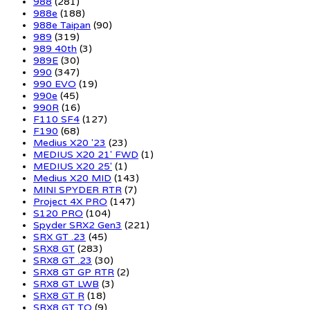
988
(281)
988e
(188)
988e Taipan
(90)
989
(319)
989 40th
(3)
989E
(30)
990
(347)
990 EVO
(19)
990e
(45)
990R
(16)
F110 SF4
(127)
F190
(68)
Medius X20 '23
(23)
MEDIUS X20 21' FWD
(1)
MEDIUS X20 25'
(1)
Medius X20 MID
(143)
MINI SPYDER RTR
(7)
Project 4X PRO
(147)
S120 PRO
(104)
Spyder SRX2 Gen3
(221)
SRX GT .23
(45)
SRX8 GT
(283)
SRX8 GT .23
(30)
SRX8 GT GP RTR
(2)
SRX8 GT LWB
(3)
SRX8 GT R
(18)
SRX8 GT TQ
(9)