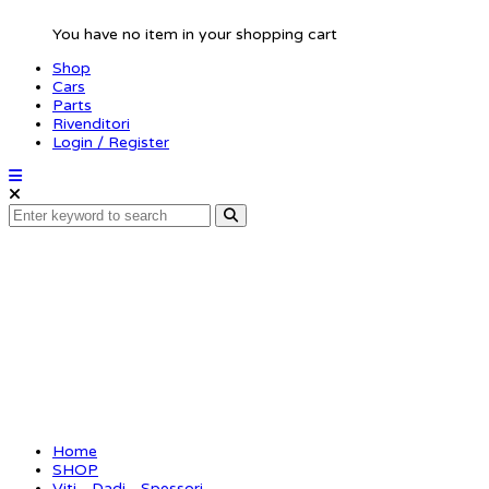
You have no item in your shopping cart
Shop
Cars
Parts
Rivenditori
Login / Register
Alu Rear Wing Shims,
Orange (2)
Home
SHOP
Viti - Dadi - Spessori