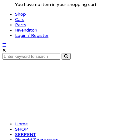
You have no item in your shopping cart
Shop
Cars
Parts
Rivenditori
Login / Register
Anti-roll bar rear 2.3
Home
SHOP
SERPENT
Ricambi/Spare parts