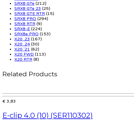
SRX8 GTe
(212)
SRX8 GTe 23
(25)
SRX8 GTE RTR
(15)
SRX8 PRO
(294)
SRX8 RTR
(9)
SRX8-E
(224)
SRX8e PRO
(153)
X20 .23
(167)
X20 .24
(30)
X20 '21
(62)
X20 FWD
(113)
X20 RTR
(8)
Related Products
€ 3,83
E-clip 4.0 (10) (SER110302)