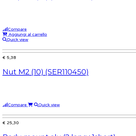
Compare
Aggiungi al carrello
Quick view
€ 5,38
Nut M2 (10) (SER110450)
Compare
Quick view
€ 25,30