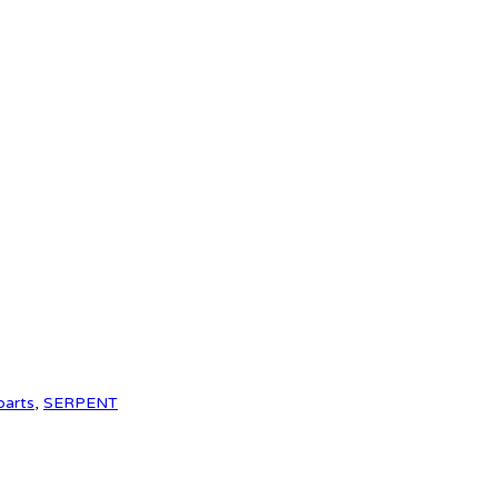
m
parts
,
SERPENT