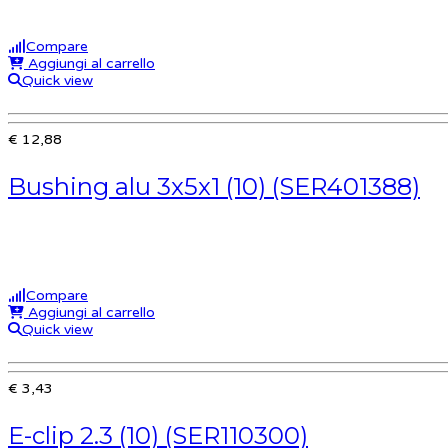
Compare
Aggiungi al carrello
Quick view
€ 12,88
Bushing alu 3x5x1 (10) (SER401388)
Compare
Aggiungi al carrello
Quick view
€ 3,43
E-clip 2.3 (10) (SER110300)