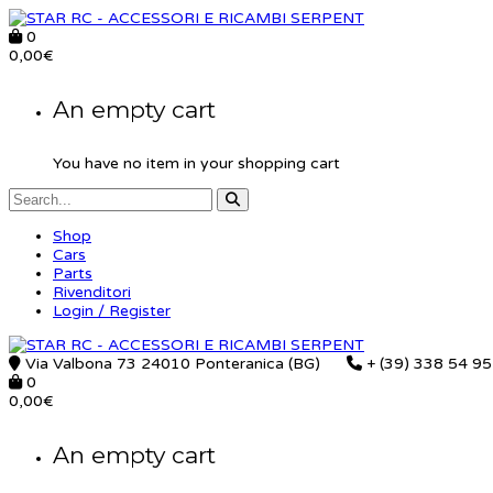
0
0,00
€
An empty cart
You have no item in your shopping cart
Shop
Cars
Parts
Rivenditori
Login / Register
Via Valbona 73 24010 Ponteranica (BG)
+ (39) 338 54 9
0
0,00
€
An empty cart