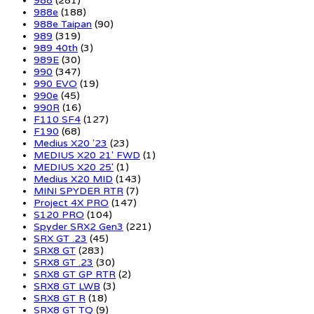
988
(281)
988e
(188)
988e Taipan
(90)
989
(319)
989 40th
(3)
989E
(30)
990
(347)
990 EVO
(19)
990e
(45)
990R
(16)
F110 SF4
(127)
F190
(68)
Medius X20 '23
(23)
MEDIUS X20 21' FWD
(1)
MEDIUS X20 25'
(1)
Medius X20 MID
(143)
MINI SPYDER RTR
(7)
Project 4X PRO
(147)
S120 PRO
(104)
Spyder SRX2 Gen3
(221)
SRX GT .23
(45)
SRX8 GT
(283)
SRX8 GT .23
(30)
SRX8 GT GP RTR
(2)
SRX8 GT LWB
(3)
SRX8 GT R
(18)
SRX8 GT TQ
(9)