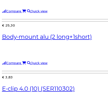
Compare
Quick view
€ 25,30
Body-mount alu (2 long+1short)
Compare
Quick view
€ 3,83
E-clip 4.0 (10) (SER110302)