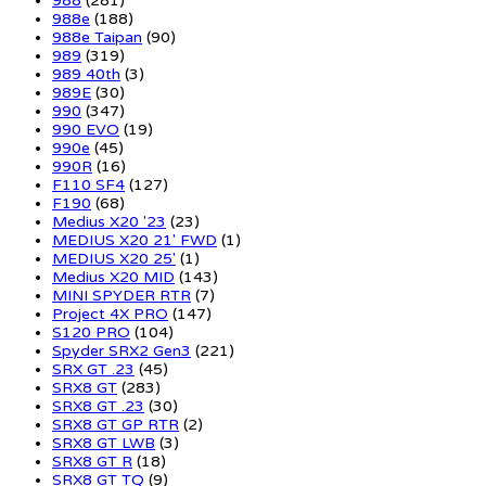
988
(281)
988e
(188)
988e Taipan
(90)
989
(319)
989 40th
(3)
989E
(30)
990
(347)
990 EVO
(19)
990e
(45)
990R
(16)
F110 SF4
(127)
F190
(68)
Medius X20 '23
(23)
MEDIUS X20 21' FWD
(1)
MEDIUS X20 25'
(1)
Medius X20 MID
(143)
MINI SPYDER RTR
(7)
Project 4X PRO
(147)
S120 PRO
(104)
Spyder SRX2 Gen3
(221)
SRX GT .23
(45)
SRX8 GT
(283)
SRX8 GT .23
(30)
SRX8 GT GP RTR
(2)
SRX8 GT LWB
(3)
SRX8 GT R
(18)
SRX8 GT TQ
(9)