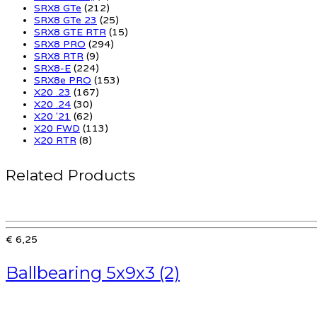
SRX8 GTe
(212)
SRX8 GTe 23
(25)
SRX8 GTE RTR
(15)
SRX8 PRO
(294)
SRX8 RTR
(9)
SRX8-E
(224)
SRX8e PRO
(153)
X20 .23
(167)
X20 .24
(30)
X20 '21
(62)
X20 FWD
(113)
X20 RTR
(8)
Related Products
€ 6,25
Ballbearing 5x9x3 (2)