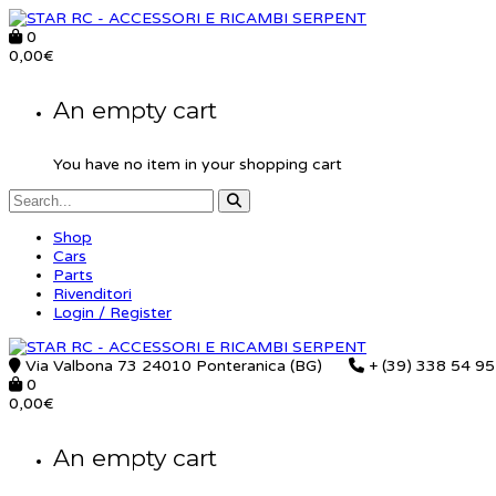
0
0,00
€
An empty cart
You have no item in your shopping cart
Shop
Cars
Parts
Rivenditori
Login / Register
Via Valbona 73 24010 Ponteranica (BG)
+ (39) 338 54 9
0
0,00
€
An empty cart