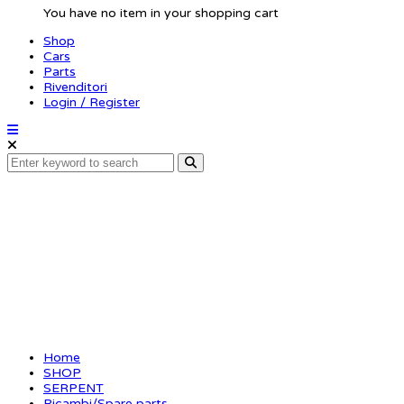
You have no item in your shopping cart
Shop
Cars
Parts
Rivenditori
Login / Register
Antiroll bar RR soft
Home
SHOP
SERPENT
Ricambi/Spare parts