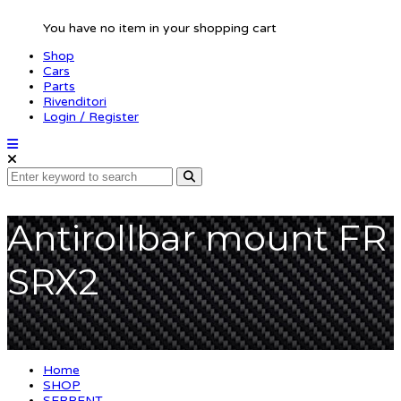
You have no item in your shopping cart
Shop
Cars
Parts
Rivenditori
Login / Register
Antirollbar mount FR
SRX2
Home
SHOP
SERPENT