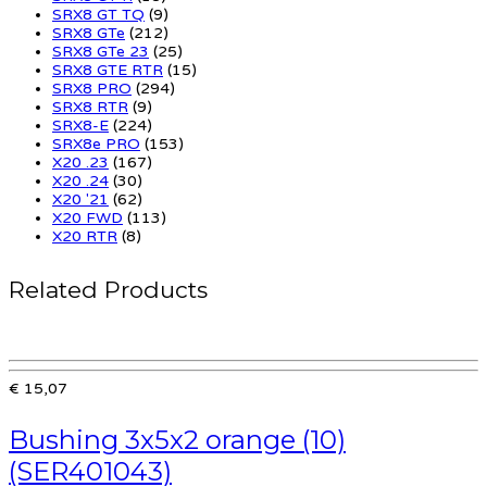
SRX8 GT TQ
(9)
SRX8 GTe
(212)
SRX8 GTe 23
(25)
SRX8 GTE RTR
(15)
SRX8 PRO
(294)
SRX8 RTR
(9)
SRX8-E
(224)
SRX8e PRO
(153)
X20 .23
(167)
X20 .24
(30)
X20 '21
(62)
X20 FWD
(113)
X20 RTR
(8)
Related Products
€ 15,07
Bushing 3x5x2 orange (10)
(SER401043)