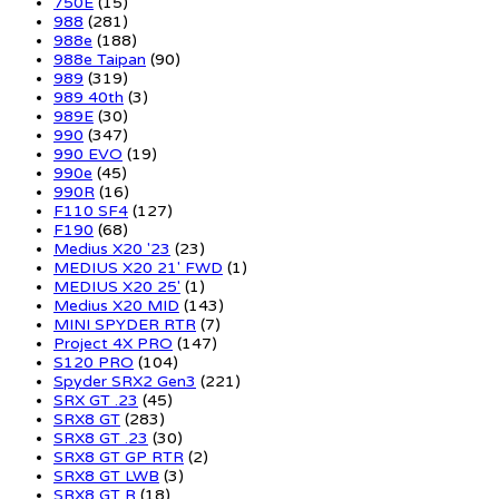
750E
(15)
988
(281)
988e
(188)
988e Taipan
(90)
989
(319)
989 40th
(3)
989E
(30)
990
(347)
990 EVO
(19)
990e
(45)
990R
(16)
F110 SF4
(127)
F190
(68)
Medius X20 '23
(23)
MEDIUS X20 21' FWD
(1)
MEDIUS X20 25'
(1)
Medius X20 MID
(143)
MINI SPYDER RTR
(7)
Project 4X PRO
(147)
S120 PRO
(104)
Spyder SRX2 Gen3
(221)
SRX GT .23
(45)
SRX8 GT
(283)
SRX8 GT .23
(30)
SRX8 GT GP RTR
(2)
SRX8 GT LWB
(3)
SRX8 GT R
(18)