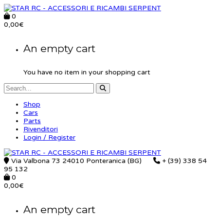
0
0,00
€
An empty cart
You have no item in your shopping cart
Shop
Cars
Parts
Rivenditori
Login / Register
Via Valbona 73 24010 Ponteranica (BG)
+ (39) 338 54
95 132
0
0,00
€
An empty cart