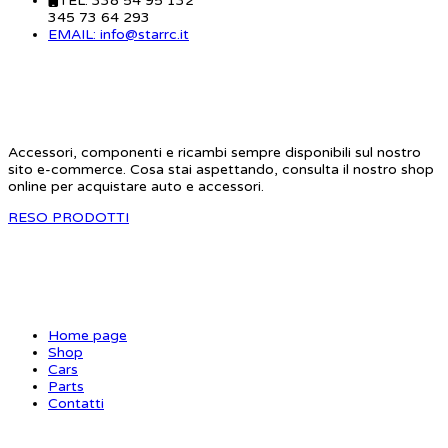
TEL: 338 54 95 132
345 73 64 293
EMAIL: info@starrc.it
STAR RC
Accessori, componenti e ricambi sempre disponibili sul nostro
sito e-commerce. Cosa stai aspettando, consulta il nostro shop
online per acquistare auto e accessori.
RESO PRODOTTI
SITE MAP
Home page
Shop
Cars
Parts
Contatti
INFORMAZIONI