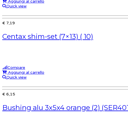
Aggiungi al carrello
Quick view
€ 7,19
Centax shim-set (7×13) ( 10)
Compare
Aggiungi al carrello
Quick view
€ 6,15
Bushing alu 3x5x4 orange (2) (SER40