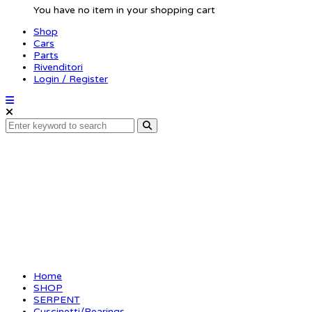
You have no item in your shopping cart
Shop
Cars
Parts
Rivenditori
Login / Register
Ball bearing 10x15x4 F
Home
SHOP
SERPENT
Cuscinetti/Bearings