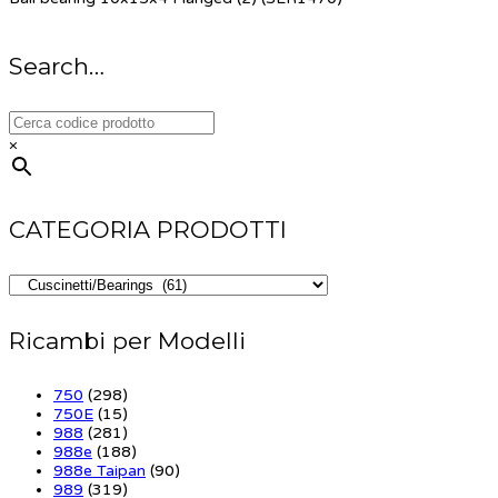
Search…
×
CATEGORIA PRODOTTI
Ricambi per Modelli
750
(298)
750E
(15)
988
(281)
988e
(188)
988e Taipan
(90)
989
(319)