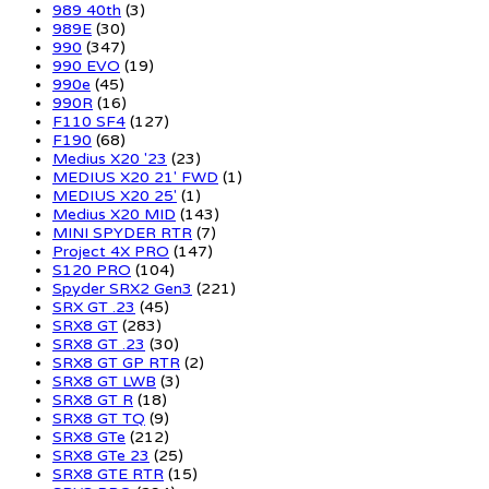
989 40th
(3)
989E
(30)
990
(347)
990 EVO
(19)
990e
(45)
990R
(16)
F110 SF4
(127)
F190
(68)
Medius X20 '23
(23)
MEDIUS X20 21' FWD
(1)
MEDIUS X20 25'
(1)
Medius X20 MID
(143)
MINI SPYDER RTR
(7)
Project 4X PRO
(147)
S120 PRO
(104)
Spyder SRX2 Gen3
(221)
SRX GT .23
(45)
SRX8 GT
(283)
SRX8 GT .23
(30)
SRX8 GT GP RTR
(2)
SRX8 GT LWB
(3)
SRX8 GT R
(18)
SRX8 GT TQ
(9)
SRX8 GTe
(212)
SRX8 GTe 23
(25)
SRX8 GTE RTR
(15)