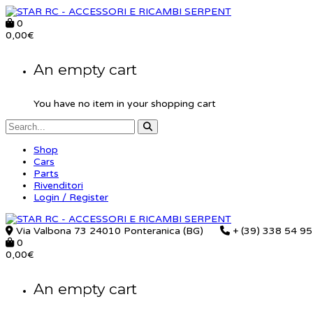
0
0,00
€
An empty cart
You have no item in your shopping cart
Shop
Cars
Parts
Rivenditori
Login / Register
Via Valbona 73 24010 Ponteranica (BG)
+ (39) 338 54 9
0
0,00
€
An empty cart