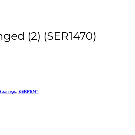
nged (2) (SER1470)
Bearings
,
SERPENT