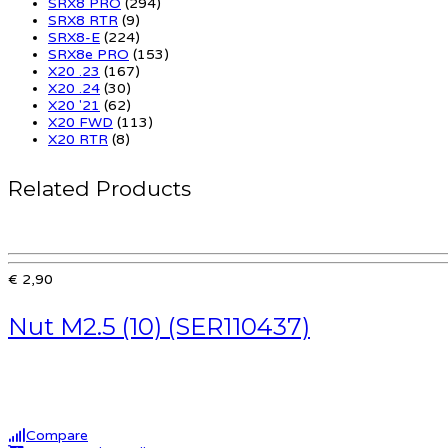
SRX8 PRO
(294)
SRX8 RTR
(9)
SRX8-E
(224)
SRX8e PRO
(153)
X20 .23
(167)
X20 .24
(30)
X20 '21
(62)
X20 FWD
(113)
X20 RTR
(8)
Related Products
€ 2,90
Nut M2.5 (10) (SER110437)
Compare