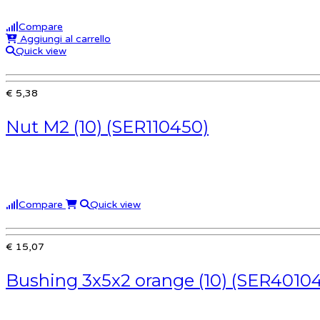
Compare
Aggiungi al carrello
Quick view
€ 5,38
Nut M2 (10) (SER110450)
Compare
Quick view
€ 15,07
Bushing 3x5x2 orange (10) (SER4010