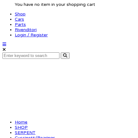
You have no item in your shopping cart
Shop
Cars
Parts
Rivenditori
Login / Register
Ball – bearing 6 x 15 H
Home
SHOP
SERPENT
Cuscinetti/Bearings