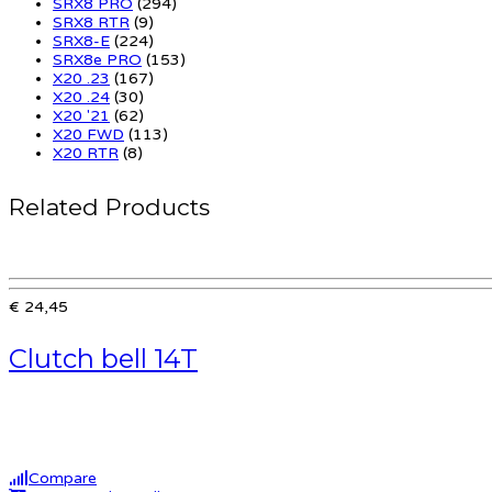
SRX8 PRO
(294)
SRX8 RTR
(9)
SRX8-E
(224)
SRX8e PRO
(153)
X20 .23
(167)
X20 .24
(30)
X20 '21
(62)
X20 FWD
(113)
X20 RTR
(8)
Related Products
€ 24,45
Clutch bell 14T
Compare