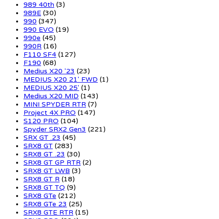
989 40th
(3)
989E
(30)
990
(347)
990 EVO
(19)
990e
(45)
990R
(16)
F110 SF4
(127)
F190
(68)
Medius X20 '23
(23)
MEDIUS X20 21' FWD
(1)
MEDIUS X20 25'
(1)
Medius X20 MID
(143)
MINI SPYDER RTR
(7)
Project 4X PRO
(147)
S120 PRO
(104)
Spyder SRX2 Gen3
(221)
SRX GT .23
(45)
SRX8 GT
(283)
SRX8 GT .23
(30)
SRX8 GT GP RTR
(2)
SRX8 GT LWB
(3)
SRX8 GT R
(18)
SRX8 GT TQ
(9)
SRX8 GTe
(212)
SRX8 GTe 23
(25)
SRX8 GTE RTR
(15)