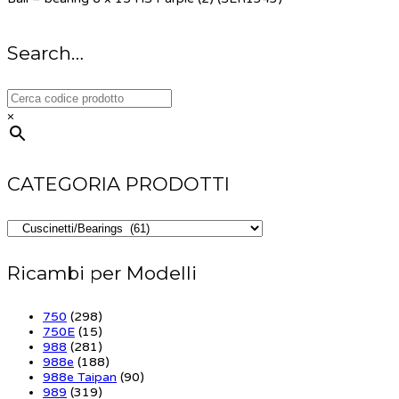
Search…
×
CATEGORIA PRODOTTI
Ricambi per Modelli
750
(298)
750E
(15)
988
(281)
988e
(188)
988e Taipan
(90)
989
(319)