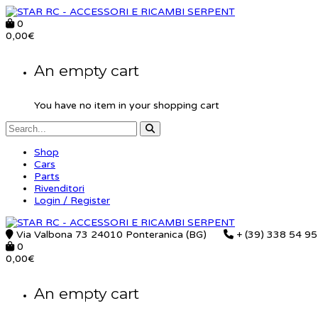
0
0,00
€
An empty cart
You have no item in your shopping cart
Shop
Cars
Parts
Rivenditori
Login / Register
Via Valbona 73 24010 Ponteranica (BG)
+ (39) 338 54 9
0
0,00
€
An empty cart