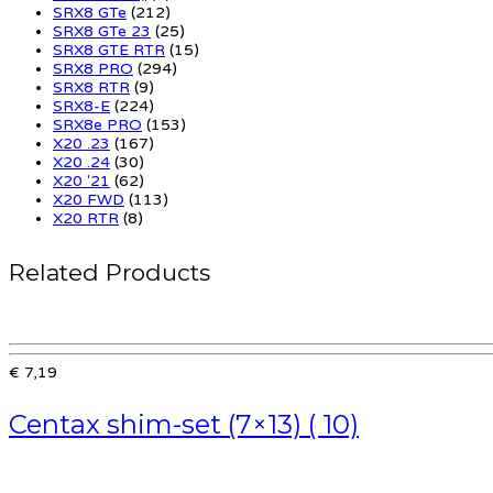
SRX8 GTe
(212)
SRX8 GTe 23
(25)
SRX8 GTE RTR
(15)
SRX8 PRO
(294)
SRX8 RTR
(9)
SRX8-E
(224)
SRX8e PRO
(153)
X20 .23
(167)
X20 .24
(30)
X20 '21
(62)
X20 FWD
(113)
X20 RTR
(8)
Related Products
€ 7,19
Centax shim-set (7×13) ( 10)