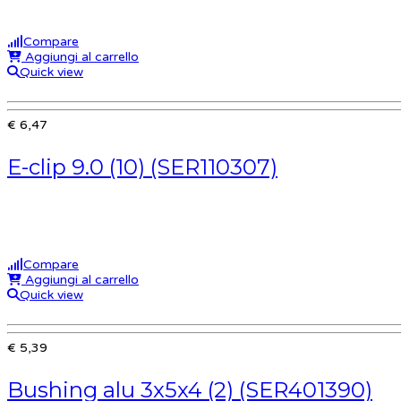
Compare
Aggiungi al carrello
Quick view
€ 6,47
E-clip 9.0 (10) (SER110307)
Compare
Aggiungi al carrello
Quick view
€ 5,39
Bushing alu 3x5x4 (2) (SER401390)