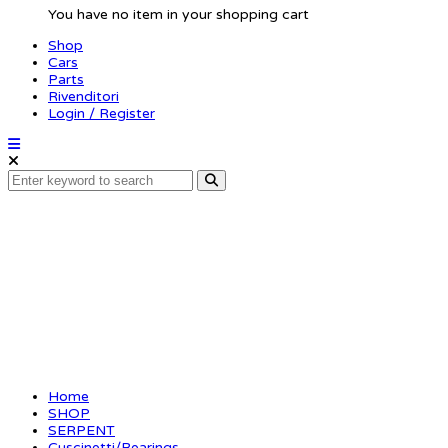
You have no item in your shopping cart
Shop
Cars
Parts
Rivenditori
Login / Register
Ballbearing 8x14x4 fl
Home
SHOP
SERPENT
Cuscinetti/Bearings