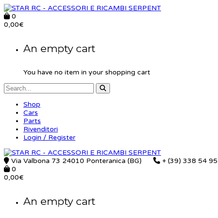
0
0,00
€
An empty cart
You have no item in your shopping cart
Shop
Cars
Parts
Rivenditori
Login / Register
Via Valbona 73 24010 Ponteranica (BG)
+ (39) 338 54 9
0
0,00
€
An empty cart