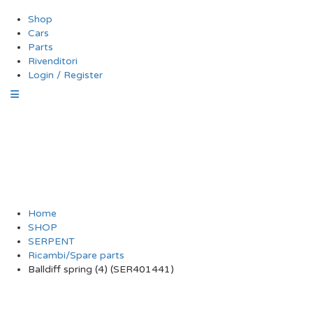
Shop
Cars
Parts
Rivenditori
Login / Register
Balldiff spring (4)
(SER401441)
Home
SHOP
SERPENT
Ricambi/Spare parts
Balldiff spring (4) (SER401441)