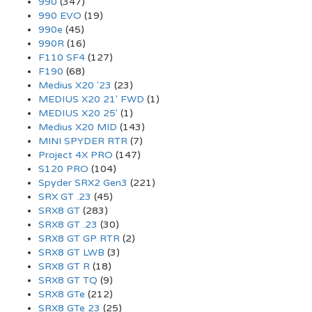
990
(347)
990 EVO
(19)
990e
(45)
990R
(16)
F110 SF4
(127)
F190
(68)
Medius X20 '23
(23)
MEDIUS X20 21' FWD
(1)
MEDIUS X20 25'
(1)
Medius X20 MID
(143)
MINI SPYDER RTR
(7)
Project 4X PRO
(147)
S120 PRO
(104)
Spyder SRX2 Gen3
(221)
SRX GT .23
(45)
SRX8 GT
(283)
SRX8 GT .23
(30)
SRX8 GT GP RTR
(2)
SRX8 GT LWB
(3)
SRX8 GT R
(18)
SRX8 GT TQ
(9)
SRX8 GTe
(212)
SRX8 GTe 23
(25)