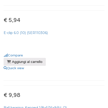
€ 5,94
E-clip 6.0 (10) (SER110306)
Compare
Aggiungi al carrello
Quick view
€ 9,98
Ball bearing. flanged 1/8×5/16×9/64 (2)