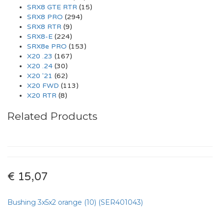
SRX8 GTE RTR
(15)
SRX8 PRO
(294)
SRX8 RTR
(9)
SRX8-E
(224)
SRX8e PRO
(153)
X20 .23
(167)
X20 .24
(30)
X20 '21
(62)
X20 FWD
(113)
X20 RTR
(8)
Related Products
€ 15,07
Bushing 3x5x2 orange (10) (SER401043)