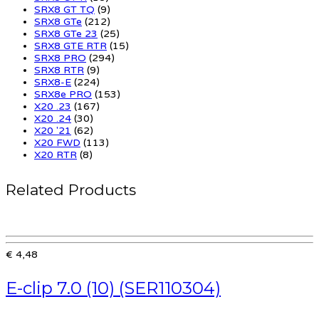
SRX8 GT TQ
(9)
SRX8 GTe
(212)
SRX8 GTe 23
(25)
SRX8 GTE RTR
(15)
SRX8 PRO
(294)
SRX8 RTR
(9)
SRX8-E
(224)
SRX8e PRO
(153)
X20 .23
(167)
X20 .24
(30)
X20 '21
(62)
X20 FWD
(113)
X20 RTR
(8)
Related Products
€ 4,48
E-clip 7.0 (10) (SER110304)