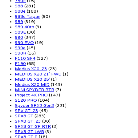
750E
(15)
988
(281)
988e
(188)
988e Taipan
(90)
989
(319)
989 40th
(3)
989E
(30)
990
(347)
990 EVO
(19)
990e
(45)
990R
(16)
F110 SF4
(127)
F190
(68)
Medius X20 '23
(23)
MEDIUS X20 21' FWD
(1)
MEDIUS X20 25'
(1)
Medius X20 MID
(143)
MINI SPYDER RTR
(7)
Project 4X PRO
(147)
S120 PRO
(104)
Spyder SRX2 Gen3
(221)
SRX GT .23
(45)
SRX8 GT
(283)
SRX8 GT .23
(30)
SRX8 GT GP RTR
(2)
SRX8 GT LWB
(3)
SRX8 GT R
(18)