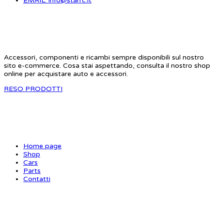
EMAIL: info@starrc.it
STAR RC
Accessori, componenti e ricambi sempre disponibili sul nostro
sito e-commerce. Cosa stai aspettando, consulta il nostro shop
online per acquistare auto e accessori.
RESO PRODOTTI
SITE MAP
Home page
Shop
Cars
Parts
Contatti
INFORMAZIONI