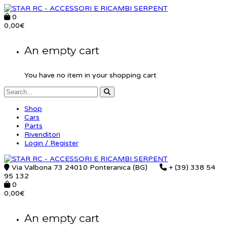
0
0,00
€
An empty cart
You have no item in your shopping cart
Shop
Cars
Parts
Rivenditori
Login / Register
Via Valbona 73 24010 Ponteranica (BG)
+ (39) 338 54
95 132
0
0,00
€
An empty cart