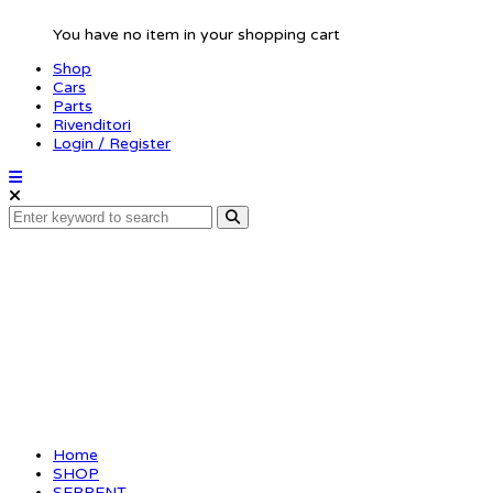
You have no item in your shopping cart
Shop
Cars
Parts
Rivenditori
Login / Register
Battery case inserts
foam (3) SRX2 MM
Home
SHOP
SERPENT