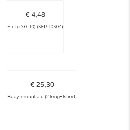
€ 4,48
E-clip 7.0 (10) (SER110304)
€ 25,30
Body-mount alu (2 long+1short)