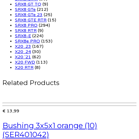
SRX8 GT TQ
(9)
SRX8 GTe
(212)
SRX8 GTe 23
(25)
SRX8 GTE RTR
(15)
SRX8 PRO
(294)
SRX8 RTR
(9)
SRX8-E
(224)
SRX8e PRO
(153)
X20 .23
(167)
X20 .24
(30)
X20 '21
(62)
X20 FWD
(113)
X20 RTR
(8)
Related Products
€ 13,99
Bushing 3x5x1 orange (10)
(SER401042)