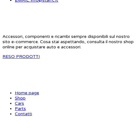
EMAIL: info@starrc.it
STAR RC
Accessori, componenti e ricambi sempre disponibili sul nostro
sito e-commerce. Cosa stai aspettando, consulta il nostro shop
online per acquistare auto e accessori.
RESO PRODOTTI
SITE MAP
Home page
Shop
Cars
Parts
Contatti
INFORMAZIONI