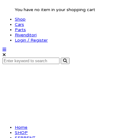
You have no item in your shopping cart
Shop
Cars
Parts
Rivenditori
Login / Register
Batteryplate nylon
SRX2 MM RTR
Home
SHOP
SERPENT