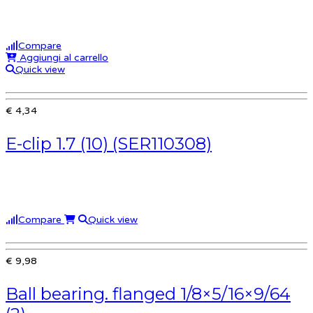
Compare
Aggiungi al carrello
Quick view
€ 4,34
E-clip 1.7 (10) (SER110308)
Compare
Quick view
€ 9,98
Ball bearing. flanged 1/8×5/16×9/64