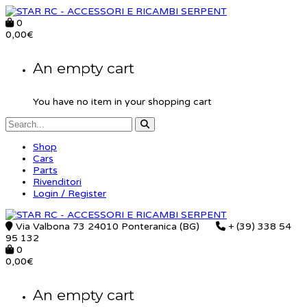
0
0,00
€
An empty cart
You have no item in your shopping cart
Shop
Cars
Parts
Rivenditori
Login / Register
Via Valbona 73 24010 Ponteranica (BG)
+ (39) 338 54
95 132
0
0,00
€
An empty cart