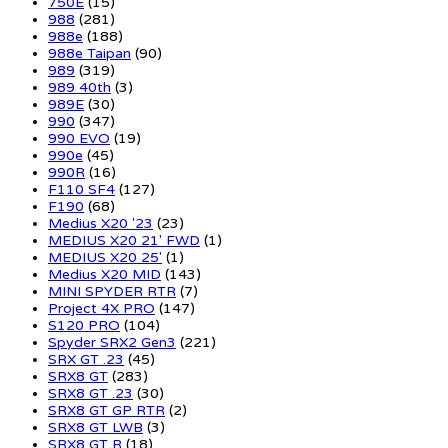
750E
(15)
988
(281)
988e
(188)
988e Taipan
(90)
989
(319)
989 40th
(3)
989E
(30)
990
(347)
990 EVO
(19)
990e
(45)
990R
(16)
F110 SF4
(127)
F190
(68)
Medius X20 '23
(23)
MEDIUS X20 21' FWD
(1)
MEDIUS X20 25'
(1)
Medius X20 MID
(143)
MINI SPYDER RTR
(7)
Project 4X PRO
(147)
S120 PRO
(104)
Spyder SRX2 Gen3
(221)
SRX GT .23
(45)
SRX8 GT
(283)
SRX8 GT .23
(30)
SRX8 GT GP RTR
(2)
SRX8 GT LWB
(3)
SRX8 GT R
(18)