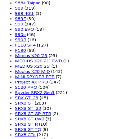
988e Taipan
(90)
989
(319)
989 40th
(3)
989E
(30)
990
(347)
990 EVO
(19)
990e
(45)
990R
(16)
F110 SF4
(127)
F190
(68)
Medius X20 '23
(23)
MEDIUS X20 21' FWD
(1)
MEDIUS X20 25'
(1)
Medius X20 MID
(143)
MINI SPYDER RTR
(7)
Project 4X PRO
(147)
S120 PRO
(104)
Spyder SRX2 Gen3
(221)
SRX GT .23
(45)
SRX8 GT
(283)
SRX8 GT .23
(30)
SRX8 GT GP RTR
(2)
SRX8 GT LWB
(3)
SRX8 GT R
(18)
SRX8 GT TQ
(9)
SRX8 GTe
(212)