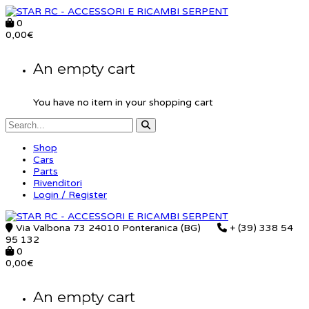
0
0,00
€
An empty cart
You have no item in your shopping cart
Shop
Cars
Parts
Rivenditori
Login / Register
Via Valbona 73 24010 Ponteranica (BG)
+ (39) 338 54
95 132
0
0,00
€
An empty cart