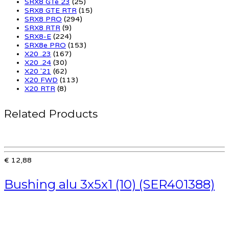
SRX8 GTe 23
(25)
SRX8 GTE RTR
(15)
SRX8 PRO
(294)
SRX8 RTR
(9)
SRX8-E
(224)
SRX8e PRO
(153)
X20 .23
(167)
X20 .24
(30)
X20 '21
(62)
X20 FWD
(113)
X20 RTR
(8)
Related Products
€ 12,88
Bushing alu 3x5x1 (10) (SER401388)