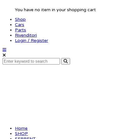
You have no item in your shopping cart
Shop
Cars
Parts
Rivenditori
Login / Register
Bearingset S811 (28)
Home
SHOP
SERPENT