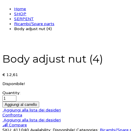
Home
SHOP
SERPENT
Ricambi/Spare parts
Body adjust nut (4)
Body adjust nut (4)
€ 12,61
Disponibile!
Quantity:
Aggiungi al carrello
Aggiungi alla lista dei desideri
Confronta
Aggiungi alla lista dei desideri
Compare
SKU:
411040
Availability:
Disponibile!
Categories:
Ricambi/Spare 