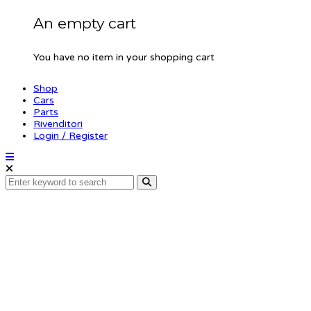
An empty cart
You have no item in your shopping cart
Shop
Cars
Parts
Rivenditori
Login / Register
Body adjust nut (4)