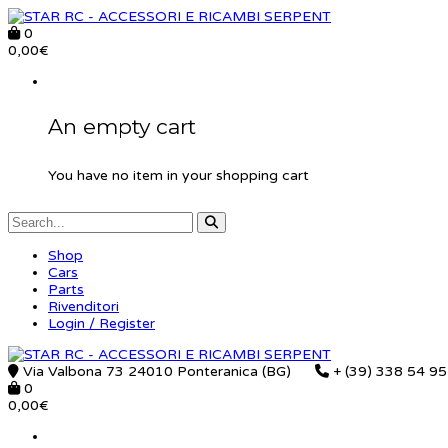
0
0,00
€
An empty cart
You have no item in your shopping cart
Shop
Cars
Parts
Rivenditori
Login / Register
Via Valbona 73 24010 Ponteranica (BG)
+ (39) 338 54 9
0
0,00
€