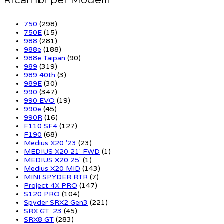
750
(298)
750E
(15)
988
(281)
988e
(188)
988e Taipan
(90)
989
(319)
989 40th
(3)
989E
(30)
990
(347)
990 EVO
(19)
990e
(45)
990R
(16)
F110 SF4
(127)
F190
(68)
Medius X20 '23
(23)
MEDIUS X20 21' FWD
(1)
MEDIUS X20 25'
(1)
Medius X20 MID
(143)
MINI SPYDER RTR
(7)
Project 4X PRO
(147)
S120 PRO
(104)
Spyder SRX2 Gen3
(221)
SRX GT .23
(45)
SRX8 GT
(283)