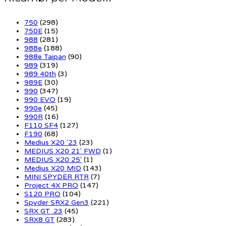
750
(298)
750E
(15)
988
(281)
988e
(188)
988e Taipan
(90)
989
(319)
989 40th
(3)
989E
(30)
990
(347)
990 EVO
(19)
990e
(45)
990R
(16)
F110 SF4
(127)
F190
(68)
Medius X20 '23
(23)
MEDIUS X20 21' FWD
(1)
MEDIUS X20 25'
(1)
Medius X20 MID
(143)
MINI SPYDER RTR
(7)
Project 4X PRO
(147)
S120 PRO
(104)
Spyder SRX2 Gen3
(221)
SRX GT .23
(45)
SRX8 GT
(283)