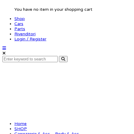
You have no item in your shopping cart
Shop
Cars
Parts
Rivenditori
Login / Register
Body clip 1/8 –
fluorescent red (6)
Home
SHOP
Carrozzerie & Acc. - Body & Acc.