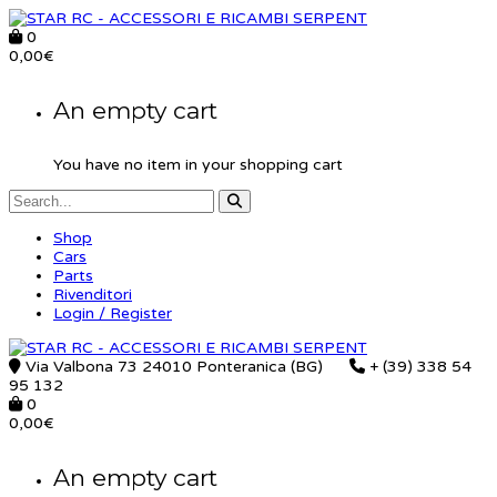
0
0,00
€
An empty cart
You have no item in your shopping cart
Shop
Cars
Parts
Rivenditori
Login / Register
Via Valbona 73 24010 Ponteranica (BG)
+ (39) 338 54
95 132
0
0,00
€
An empty cart