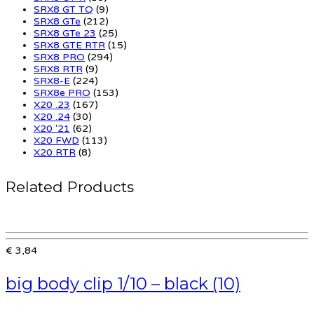
SRX8 GT TQ
(9)
SRX8 GTe
(212)
SRX8 GTe 23
(25)
SRX8 GTE RTR
(15)
SRX8 PRO
(294)
SRX8 RTR
(9)
SRX8-E
(224)
SRX8e PRO
(153)
X20 .23
(167)
X20 .24
(30)
X20 '21
(62)
X20 FWD
(113)
X20 RTR
(8)
Related Products
€ 3,84
big body clip 1/10 – black (10)