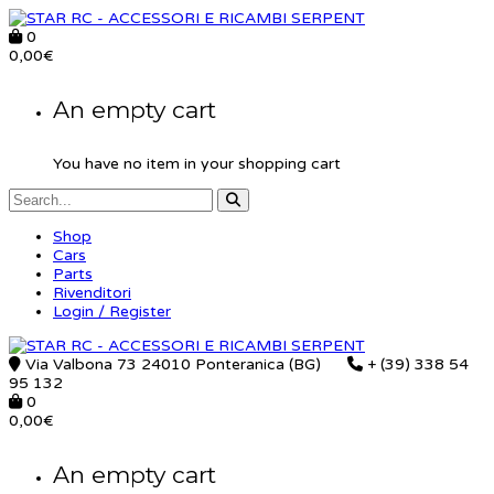
0
0,00
€
An empty cart
You have no item in your shopping cart
Shop
Cars
Parts
Rivenditori
Login / Register
Via Valbona 73 24010 Ponteranica (BG)
+ (39) 338 54
95 132
0
0,00
€
An empty cart