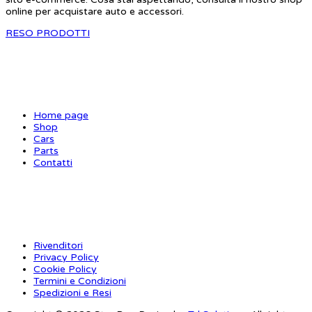
online per acquistare auto e accessori.
RESO PRODOTTI
SITE MAP
Home page
Shop
Cars
Parts
Contatti
INFORMAZIONI
Rivenditori
Privacy Policy
Cookie Policy
Termini e Condizioni
Spedizioni e Resi