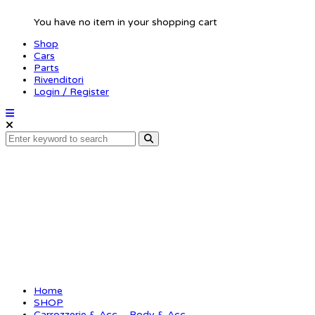
You have no item in your shopping cart
Shop
Cars
Parts
Rivenditori
Login / Register
Body clip small 1/10 –
silver (10)
Home
SHOP
Carrozzerie & Acc. - Body & Acc.