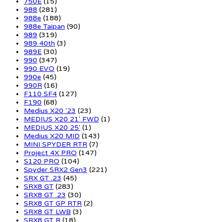
750E
(15)
988
(281)
988e
(188)
988e Taipan
(90)
989
(319)
989 40th
(3)
989E
(30)
990
(347)
990 EVO
(19)
990e
(45)
990R
(16)
F110 SF4
(127)
F190
(68)
Medius X20 '23
(23)
MEDIUS X20 21' FWD
(1)
MEDIUS X20 25'
(1)
Medius X20 MID
(143)
MINI SPYDER RTR
(7)
Project 4X PRO
(147)
S120 PRO
(104)
Spyder SRX2 Gen3
(221)
SRX GT .23
(45)
SRX8 GT
(283)
SRX8 GT .23
(30)
SRX8 GT GP RTR
(2)
SRX8 GT LWB
(3)
SRX8 GT R
(18)