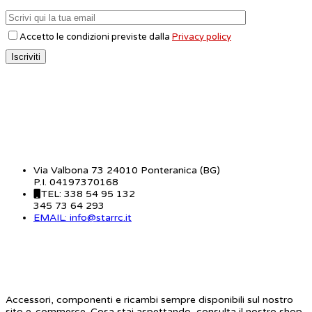
Accetto le condizioni previste dalla
Privacy policy
CONTATTI
Via Valbona 73 24010 Ponteranica (BG)
P.I. 04197370168
TEL: 338 54 95 132
345 73 64 293
EMAIL: info@starrc.it
STAR RC
Accessori, componenti e ricambi sempre disponibili sul nostro
sito e-commerce. Cosa stai aspettando, consulta il nostro shop