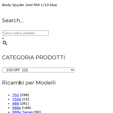
Body Spyder 2wd RM 1/10 blue
Search…
×
CATEGORIA PRODOTTI
Ricambi per Modelli
750
(298)
750E
(15)
988
(281)
988e
(188)
988e Taipan
(90)