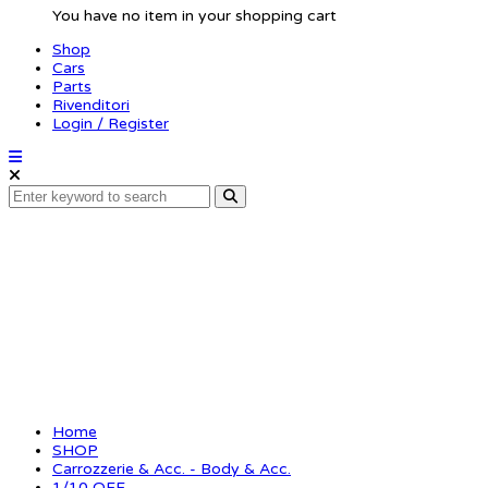
You have no item in your shopping cart
Shop
Cars
Parts
Rivenditori
Login / Register
Body Spyder 2wd RM 1
Home
SHOP
Carrozzerie & Acc. - Body & Acc.
1/10 OFF