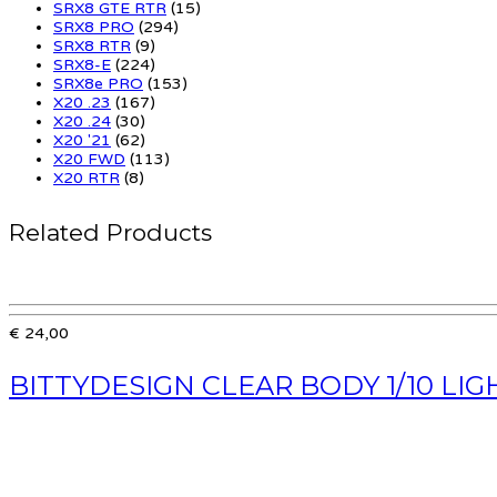
SRX8 GTE RTR
(15)
SRX8 PRO
(294)
SRX8 RTR
(9)
SRX8-E
(224)
SRX8e PRO
(153)
X20 .23
(167)
X20 .24
(30)
X20 '21
(62)
X20 FWD
(113)
X20 RTR
(8)
Related Products
€ 24,00
BITTYDESIGN CLEAR BODY 1/10 LIG