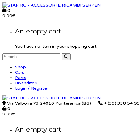
0
0,00
€
An empty cart
You have no item in your shopping cart
Shop
Cars
Parts
Rivenditori
Login / Register
Via Valbona 73 24010 Ponteranica (BG)
+ (39) 338 54 9
0
0,00
€
An empty cart