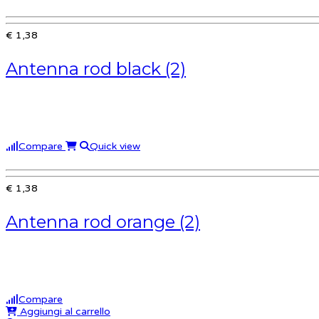
€ 1,38
Antenna rod black (2)
Compare
Quick view
€ 1,38
Antenna rod orange (2)
Compare
Aggiungi al carrello