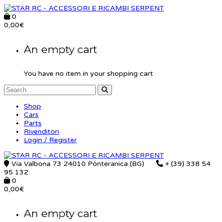
0
0,00
€
An empty cart
You have no item in your shopping cart
Shop
Cars
Parts
Rivenditori
Login / Register
Via Valbona 73 24010 Ponteranica (BG)
+ (39) 338 54
95 132
0
0,00
€
An empty cart