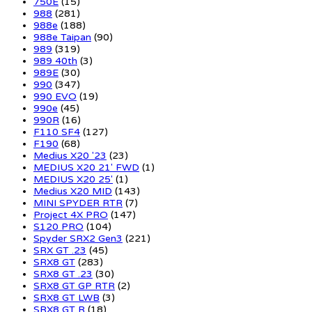
750E
(15)
988
(281)
988e
(188)
988e Taipan
(90)
989
(319)
989 40th
(3)
989E
(30)
990
(347)
990 EVO
(19)
990e
(45)
990R
(16)
F110 SF4
(127)
F190
(68)
Medius X20 '23
(23)
MEDIUS X20 21' FWD
(1)
MEDIUS X20 25'
(1)
Medius X20 MID
(143)
MINI SPYDER RTR
(7)
Project 4X PRO
(147)
S120 PRO
(104)
Spyder SRX2 Gen3
(221)
SRX GT .23
(45)
SRX8 GT
(283)
SRX8 GT .23
(30)
SRX8 GT GP RTR
(2)
SRX8 GT LWB
(3)
SRX8 GT R
(18)