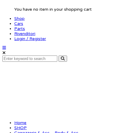
You have no item in your shopping cart
Shop
Cars
Parts
Rivenditori
Login / Register
Body stiffner carbon
1/8 side (6)
Home
SHOP
Carrozzerie & Acc. - Body & Acc.