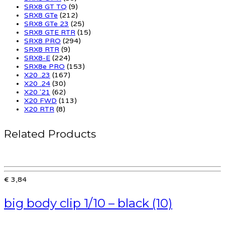
SRX8 GT TQ
(9)
SRX8 GTe
(212)
SRX8 GTe 23
(25)
SRX8 GTE RTR
(15)
SRX8 PRO
(294)
SRX8 RTR
(9)
SRX8-E
(224)
SRX8e PRO
(153)
X20 .23
(167)
X20 .24
(30)
X20 '21
(62)
X20 FWD
(113)
X20 RTR
(8)
Related Products
€ 3,84
big body clip 1/10 – black (10)