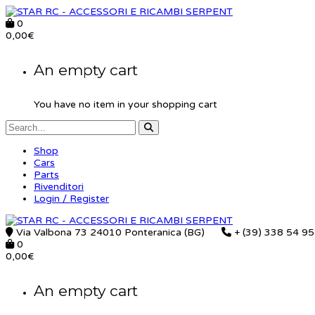
0
0,00
€
An empty cart
You have no item in your shopping cart
Shop
Cars
Parts
Rivenditori
Login / Register
Via Valbona 73 24010 Ponteranica (BG)
+ (39) 338 54 9
0
0,00
€
An empty cart