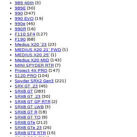
989 40th
(3)
989E
(30)
990
(347)
990 EVO
(19)
990e
(45)
990R
(16)
F110 SF4
(127)
F190
(68)
Medius X20 '23
(23)
MEDIUS X20 21' FWD
(1)
MEDIUS X20 25'
(1)
Medius X20 MID
(143)
MINI SPYDER RTR
(7)
Project 4X PRO
(147)
S120 PRO
(104)
Spyder SRX2 Gen3
(221)
SRX GT .23
(45)
SRX8 GT
(283)
SRX8 GT .23
(30)
SRX8 GT GP RTR
(2)
SRX8 GT LWB
(3)
SRX8 GT R
(18)
SRX8 GT TQ
(9)
SRX8 GTe
(212)
SRX8 GTe 23
(25)
SRX8 GTE RTR
(15)