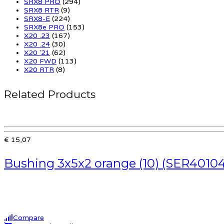
SRX8 PRO
(294)
SRX8 RTR
(9)
SRX8-E
(224)
SRX8e PRO
(153)
X20 .23
(167)
X20 .24
(30)
X20 '21
(62)
X20 FWD
(113)
X20 RTR
(8)
Related Products
€ 15,07
Bushing 3x5x2 orange (10) (SER4010
Compare