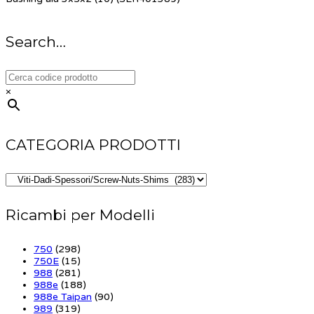
Search…
×
CATEGORIA PRODOTTI
Ricambi per Modelli
750
(298)
750E
(15)
988
(281)
988e
(188)
988e Taipan
(90)
989
(319)