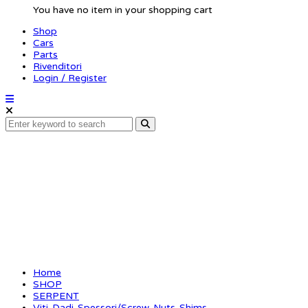
You have no item in your shopping cart
Shop
Cars
Parts
Rivenditori
Login / Register
Bushing alu 3x5x2 (10
Home
SHOP
SERPENT
Viti-Dadi-Spessori/Screw-Nuts-Shims