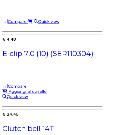
Compare
Quick view
€ 4,48
E-clip 7.0 (10) (SER110304)
Compare
Aggiungi al carrello
Quick view
€ 24,45
Clutch bell 14T