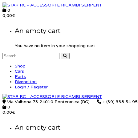
0
0,00
€
An empty cart
You have no item in your shopping cart
Shop
Cars
Parts
Rivenditori
Login / Register
Via Valbona 73 24010 Ponteranica (BG)
+ (39) 338 54 9
0
0,00
€
An empty cart