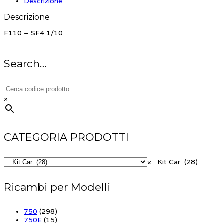
Descrizione
Descrizione
F110 – SF4 1/10
Search…
×
CATEGORIA PRODOTTI
×
Kit Car (28)
Ricambi per Modelli
750
(298)
750E
(15)