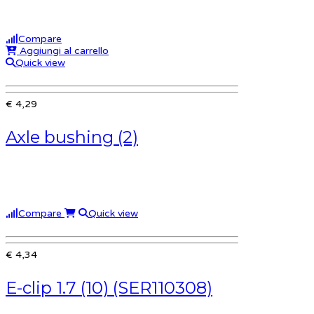
Compare
Aggiungi al carrello
Quick view
€ 4,29
Axle bushing (2)
Compare
Quick view
€ 4,34
E-clip 1.7 (10) (SER110308)