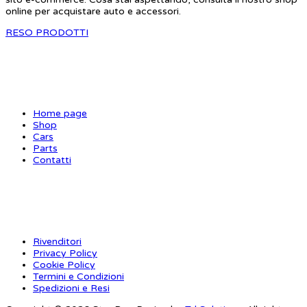
online per acquistare auto e accessori.
RESO PRODOTTI
SITE MAP
Home page
Shop
Cars
Parts
Contatti
INFORMAZIONI
Rivenditori
Privacy Policy
Cookie Policy
Termini e Condizioni
Spedizioni e Resi