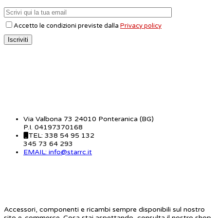
Accetto le condizioni previste dalla
Privacy policy
CONTATTI
Via Valbona 73 24010 Ponteranica (BG)
P.I. 04197370168
TEL: 338 54 95 132
345 73 64 293
EMAIL: info@starrc.it
STAR RC
Accessori, componenti e ricambi sempre disponibili sul nostro
sito e-commerce. Cosa stai aspettando, consulta il nostro shop