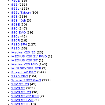
750E
(15)
988
(281)
988e
(188)
988e Taipan
(90)
989
(319)
989 40th
(3)
989E
(30)
990
(347)
990 EVO
(19)
990e
(45)
990R
(16)
F110 SF4
(127)
F190
(68)
Medius X20 '23
(23)
MEDIUS X20 21' FWD
(1)
MEDIUS X20 25'
(1)
Medius X20 MID
(143)
MINI SPYDER RTR
(7)
Project 4X PRO
(147)
S120 PRO
(104)
Spyder SRX2 Gen3
(221)
SRX GT .23
(45)
SRX8 GT
(283)
SRX8 GT .23
(30)
SRX8 GT GP RTR
(2)
SRX8 GT LWB
(3)
SRX8 GT R
(18)