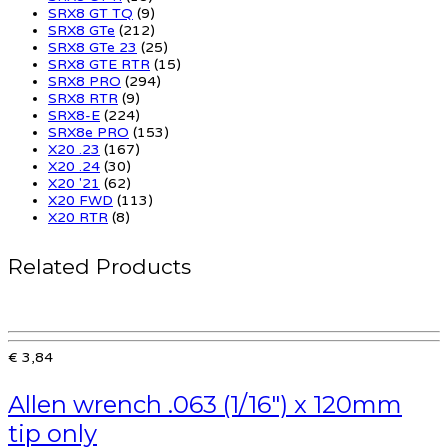
SRX8 GT TQ
(9)
SRX8 GTe
(212)
SRX8 GTe 23
(25)
SRX8 GTE RTR
(15)
SRX8 PRO
(294)
SRX8 RTR
(9)
SRX8-E
(224)
SRX8e PRO
(153)
X20 .23
(167)
X20 .24
(30)
X20 '21
(62)
X20 FWD
(113)
X20 RTR
(8)
Related Products
€ 3,84
Allen wrench .063 (1/16″) x 120mm
tip only