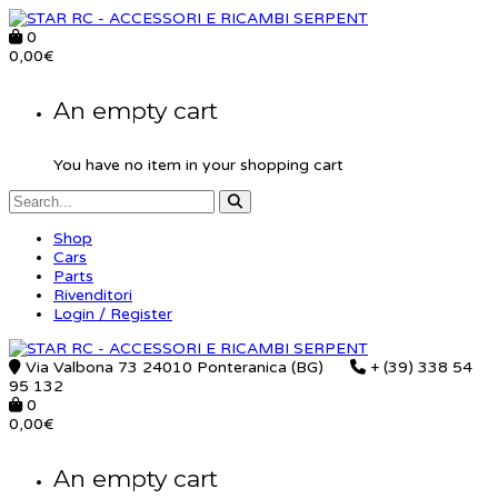
0
0,00
€
An empty cart
You have no item in your shopping cart
Shop
Cars
Parts
Rivenditori
Login / Register
Via Valbona 73 24010 Ponteranica (BG)
+ (39) 338 54
95 132
0
0,00
€
An empty cart