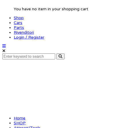
You have no item in your shopping cart
Shop
Cars
Parts
Rivenditori
Login / Register
Flat head screwdriver
5.0 x 120mm tip only
Home
SHOP
Attrezzi/Tools