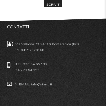
CONTATTI
Via Valbona 73 24010 Ponteranica (BG)
P.I. 04197370168
TEL: 338 54 95 132
345 73 64 293
EMAIL: info@starrc.it