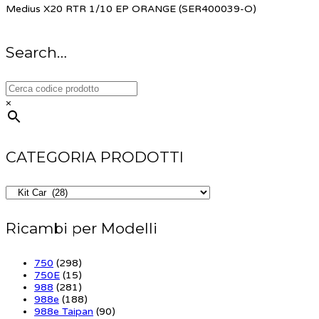
Medius X20 RTR 1/10 EP ORANGE (SER400039-O)
Search…
×
CATEGORIA PRODOTTI
Ricambi per Modelli
750
(298)
750E
(15)
988
(281)
988e
(188)
988e Taipan
(90)