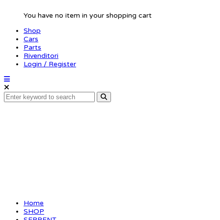
You have no item in your shopping cart
Shop
Cars
Parts
Rivenditori
Login / Register
Medius X20 RTR 1/10
EP ORANGE
(SER400039-O)
Home
SHOP
SERPENT