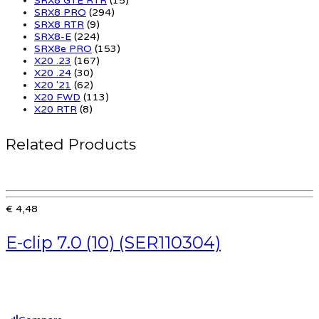
SRX8 GTE RTR
(15)
SRX8 PRO
(294)
SRX8 RTR
(9)
SRX8-E
(224)
SRX8e PRO
(153)
X20 .23
(167)
X20 .24
(30)
X20 '21
(62)
X20 FWD
(113)
X20 RTR
(8)
Related Products
€ 4,48
E-clip 7.0 (10) (SER110304)