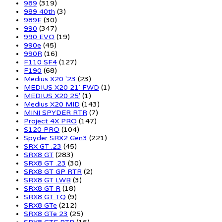
989
(319)
989 40th
(3)
989E
(30)
990
(347)
990 EVO
(19)
990e
(45)
990R
(16)
F110 SF4
(127)
F190
(68)
Medius X20 '23
(23)
MEDIUS X20 21' FWD
(1)
MEDIUS X20 25'
(1)
Medius X20 MID
(143)
MINI SPYDER RTR
(7)
Project 4X PRO
(147)
S120 PRO
(104)
Spyder SRX2 Gen3
(221)
SRX GT .23
(45)
SRX8 GT
(283)
SRX8 GT .23
(30)
SRX8 GT GP RTR
(2)
SRX8 GT LWB
(3)
SRX8 GT R
(18)
SRX8 GT TQ
(9)
SRX8 GTe
(212)
SRX8 GTe 23
(25)