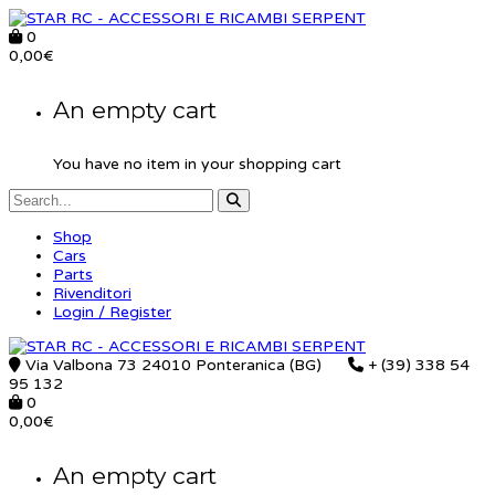
0
0,00
€
An empty cart
You have no item in your shopping cart
Shop
Cars
Parts
Rivenditori
Login / Register
Via Valbona 73 24010 Ponteranica (BG)
+ (39) 338 54
95 132
0
0,00
€
An empty cart