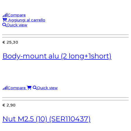
Compare
Aggiungi al carrello
Quick view
€ 25,30
Body-mount alu (2 long+1short)
Compare
Quick view
€ 2,90
Nut M2.5 (10) (SER110437)