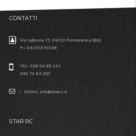
CONTATTI
Via Valbona 73 24010 Ponteranica (BG)
P.I. 04197370168
TEL: 338 54 95 132
345 73 64 293
EMAIL: info@starrc.it
STAR RC