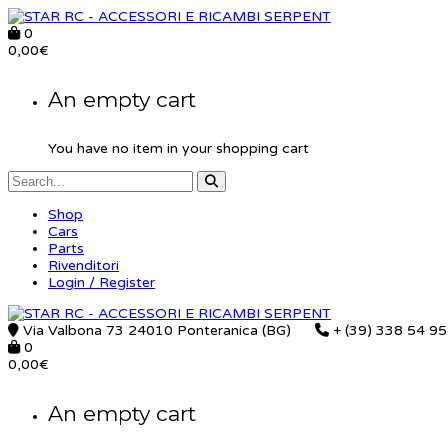
0
0,00
€
An empty cart
You have no item in your shopping cart
Shop
Cars
Parts
Rivenditori
Login / Register
Via Valbona 73 24010 Ponteranica (BG)
+ (39) 338 54 9
0
0,00
€
An empty cart