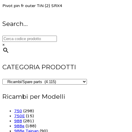
Pivot pin fr outer TiN (2) SRX4
Search…
×
CATEGORIA PRODOTTI
Ricambi per Modelli
750
(298)
750E
(15)
988
(281)
988e
(188)
988e Taipan
(90)