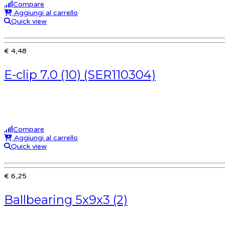
Compare
Aggiungi al carrello
Quick view
€ 4,48
E-clip 7.0 (10) (SER110304)
Compare
Aggiungi al carrello
Quick view
€ 6,25
Ballbearing 5x9x3 (2)