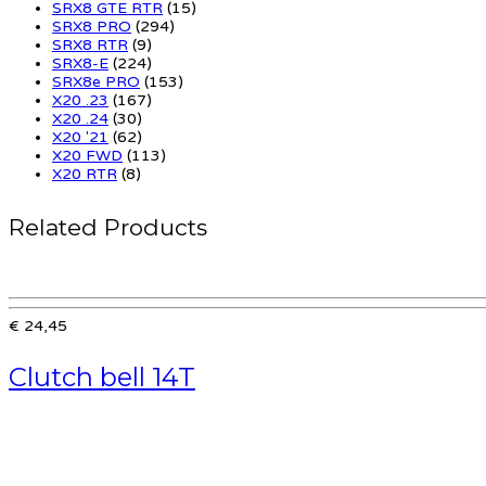
SRX8 GTE RTR
(15)
SRX8 PRO
(294)
SRX8 RTR
(9)
SRX8-E
(224)
SRX8e PRO
(153)
X20 .23
(167)
X20 .24
(30)
X20 '21
(62)
X20 FWD
(113)
X20 RTR
(8)
Related Products
€ 24,45
Clutch bell 14T