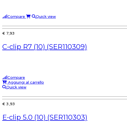
Compare
Quick view
€ 7,93
C-clip R7 (10) (SER110309)
Compare
Aggiungi al carrello
Quick view
€ 3,93
E-clip 5.0 (10) (SER110303)