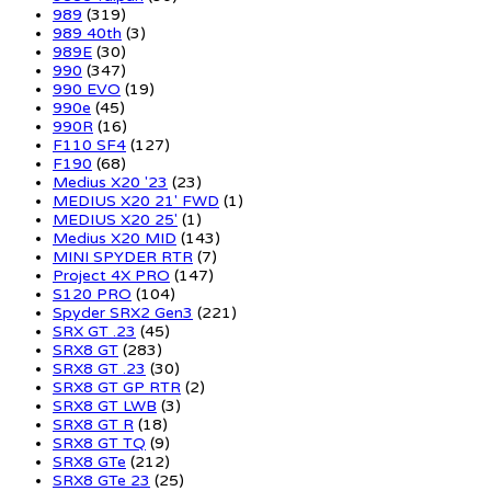
989
(319)
989 40th
(3)
989E
(30)
990
(347)
990 EVO
(19)
990e
(45)
990R
(16)
F110 SF4
(127)
F190
(68)
Medius X20 '23
(23)
MEDIUS X20 21' FWD
(1)
MEDIUS X20 25'
(1)
Medius X20 MID
(143)
MINI SPYDER RTR
(7)
Project 4X PRO
(147)
S120 PRO
(104)
Spyder SRX2 Gen3
(221)
SRX GT .23
(45)
SRX8 GT
(283)
SRX8 GT .23
(30)
SRX8 GT GP RTR
(2)
SRX8 GT LWB
(3)
SRX8 GT R
(18)
SRX8 GT TQ
(9)
SRX8 GTe
(212)
SRX8 GTe 23
(25)