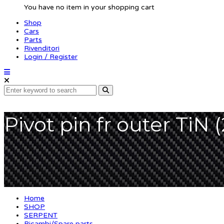
You have no item in your shopping cart
Shop
Cars
Parts
Rivenditori
Login / Register
Pivot pin fr outer TiN 
Home
SHOP
SERPENT
Ricambi/Spare parts