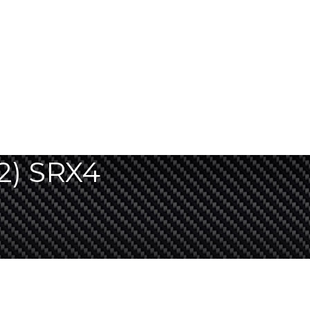
(2) SRX4