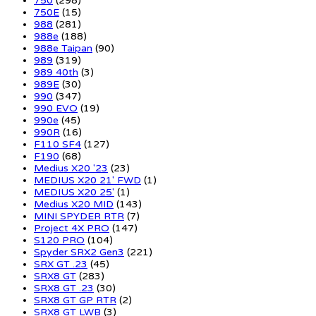
750
(298)
750E
(15)
988
(281)
988e
(188)
988e Taipan
(90)
989
(319)
989 40th
(3)
989E
(30)
990
(347)
990 EVO
(19)
990e
(45)
990R
(16)
F110 SF4
(127)
F190
(68)
Medius X20 '23
(23)
MEDIUS X20 21' FWD
(1)
MEDIUS X20 25'
(1)
Medius X20 MID
(143)
MINI SPYDER RTR
(7)
Project 4X PRO
(147)
S120 PRO
(104)
Spyder SRX2 Gen3
(221)
SRX GT .23
(45)
SRX8 GT
(283)
SRX8 GT .23
(30)
SRX8 GT GP RTR
(2)
SRX8 GT LWB
(3)