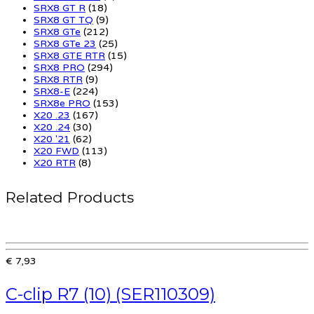
SRX8 GT R
(18)
SRX8 GT TQ
(9)
SRX8 GTe
(212)
SRX8 GTe 23
(25)
SRX8 GTE RTR
(15)
SRX8 PRO
(294)
SRX8 RTR
(9)
SRX8-E
(224)
SRX8e PRO
(153)
X20 .23
(167)
X20 .24
(30)
X20 '21
(62)
X20 FWD
(113)
X20 RTR
(8)
Related Products
€ 7,93
C-clip R7 (10) (SER110309)