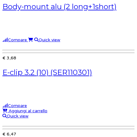
Body-mount alu (2 long+1short)
Compare
Quick view
€ 3,68
E-clip 3.2 (10) (SER110301)
Compare
Aggiungi al carrello
Quick view
€ 6,47