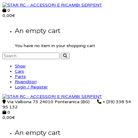
0
0,00
€
An empty cart
You have no item in your shopping cart
Shop
Cars
Parts
Rivenditori
Login / Register
Via Valbona 73 24010 Ponteranica (BG)
+ (39) 338 54
95 132
0
0,00
€
An empty cart