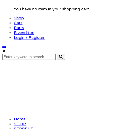
You have no item in your shopping cart
Shop
Cars
Parts
Rivenditori
Login / Register
Pivotball 7.5 double
(4)
Home
SHOP
SERPENT