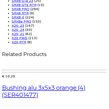
SRX8 GTe 23
(25)
SRX8 GTE RTR
(15)
SRX8 PRO
(294)
SRX8 RTR
(9)
SRX8-E
(224)
SRX8e PRO
(153)
X20 .23
(167)
X20 .24
(30)
X20 '21
(62)
X20 FWD
(113)
X20 RTR
(8)
Related Products
€ 10,25
Bushing alu 3x5x3 orange (4)
(SER401477)