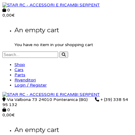
0
0,00
€
An empty cart
You have no item in your shopping cart
Shop
Cars
Parts
Rivenditori
Login / Register
Via Valbona 73 24010 Ponteranica (BG)
+ (39) 338 54
95 132
0
0,00
€
An empty cart