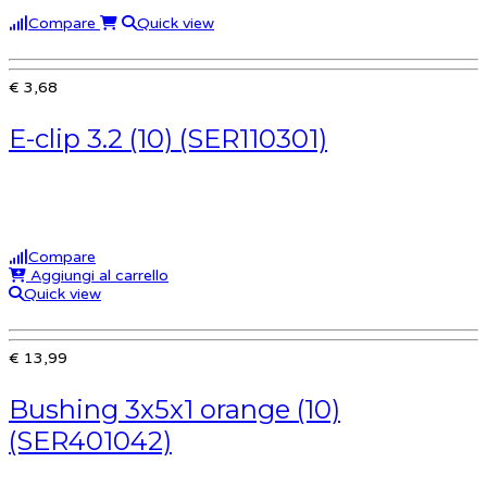
Compare
Quick view
€ 3,68
E-clip 3.2 (10) (SER110301)
Compare
Aggiungi al carrello
Quick view
€ 13,99
Bushing 3x5x1 orange (10)
(SER401042)