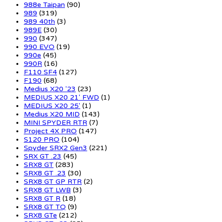
988e Taipan
(90)
989
(319)
989 40th
(3)
989E
(30)
990
(347)
990 EVO
(19)
990e
(45)
990R
(16)
F110 SF4
(127)
F190
(68)
Medius X20 '23
(23)
MEDIUS X20 21' FWD
(1)
MEDIUS X20 25'
(1)
Medius X20 MID
(143)
MINI SPYDER RTR
(7)
Project 4X PRO
(147)
S120 PRO
(104)
Spyder SRX2 Gen3
(221)
SRX GT .23
(45)
SRX8 GT
(283)
SRX8 GT .23
(30)
SRX8 GT GP RTR
(2)
SRX8 GT LWB
(3)
SRX8 GT R
(18)
SRX8 GT TQ
(9)
SRX8 GTe
(212)