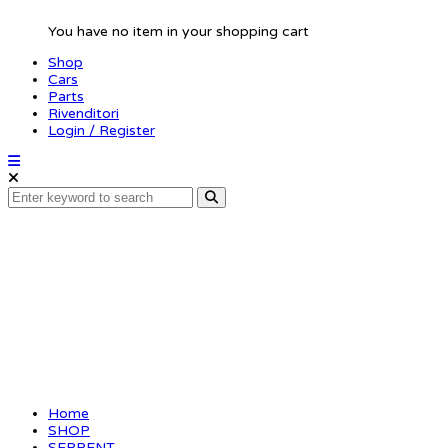
You have no item in your shopping cart
Shop
Cars
Parts
Rivenditori
Login / Register
Pivotball arm SDX (8)
Home
SHOP
SERPENT