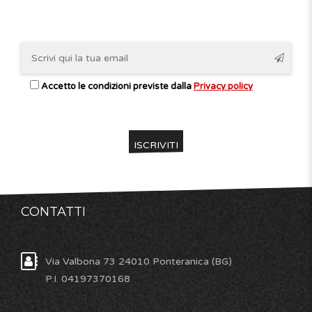
Accetto le condizioni previste dalla
Privacy policy
CONTATTI
Via Valbona 73 24010 Ponteranica (BG)
P.I. 04197370168