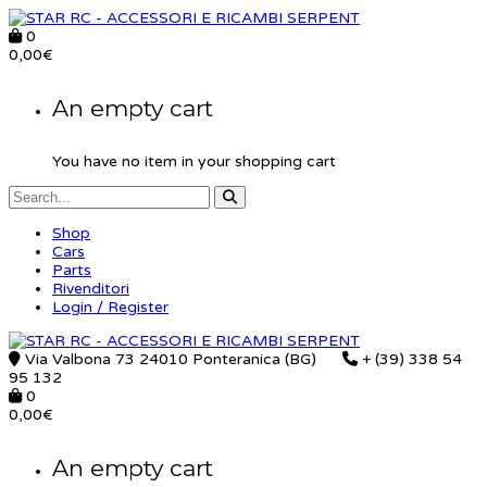
0
0,00
€
An empty cart
You have no item in your shopping cart
Shop
Cars
Parts
Rivenditori
Login / Register
Via Valbona 73 24010 Ponteranica (BG)
+ (39) 338 54
95 132
0
0,00
€
An empty cart