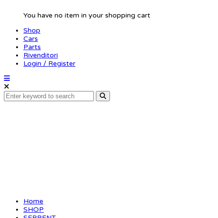
You have no item in your shopping cart
Shop
Cars
Parts
Rivenditori
Login / Register
Pulley 2-sp axle 19T
alu
Home
SHOP
SERPENT