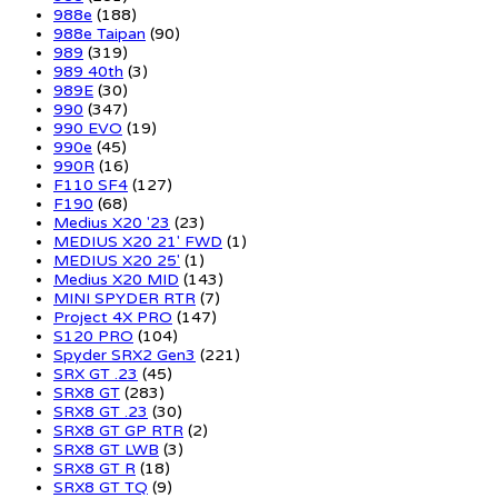
988e
(188)
988e Taipan
(90)
989
(319)
989 40th
(3)
989E
(30)
990
(347)
990 EVO
(19)
990e
(45)
990R
(16)
F110 SF4
(127)
F190
(68)
Medius X20 '23
(23)
MEDIUS X20 21' FWD
(1)
MEDIUS X20 25'
(1)
Medius X20 MID
(143)
MINI SPYDER RTR
(7)
Project 4X PRO
(147)
S120 PRO
(104)
Spyder SRX2 Gen3
(221)
SRX GT .23
(45)
SRX8 GT
(283)
SRX8 GT .23
(30)
SRX8 GT GP RTR
(2)
SRX8 GT LWB
(3)
SRX8 GT R
(18)
SRX8 GT TQ
(9)