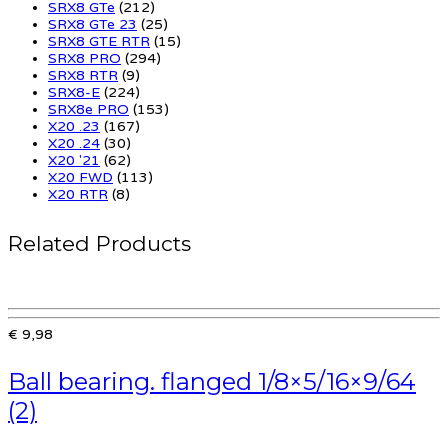
SRX8 GTe
(212)
SRX8 GTe 23
(25)
SRX8 GTE RTR
(15)
SRX8 PRO
(294)
SRX8 RTR
(9)
SRX8-E
(224)
SRX8e PRO
(153)
X20 .23
(167)
X20 .24
(30)
X20 '21
(62)
X20 FWD
(113)
X20 RTR
(8)
Related Products
€ 9,98
Ball bearing. flanged 1/8×5/16×9/64
(2)