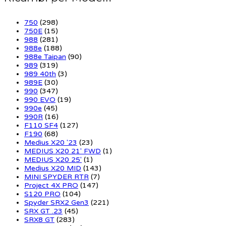
750
(298)
750E
(15)
988
(281)
988e
(188)
988e Taipan
(90)
989
(319)
989 40th
(3)
989E
(30)
990
(347)
990 EVO
(19)
990e
(45)
990R
(16)
F110 SF4
(127)
F190
(68)
Medius X20 '23
(23)
MEDIUS X20 21' FWD
(1)
MEDIUS X20 25'
(1)
Medius X20 MID
(143)
MINI SPYDER RTR
(7)
Project 4X PRO
(147)
S120 PRO
(104)
Spyder SRX2 Gen3
(221)
SRX GT .23
(45)
SRX8 GT
(283)