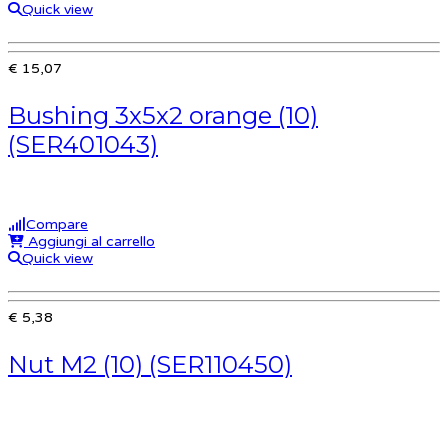
Quick view
€ 15,07
Bushing 3x5x2 orange (10)
(SER401043)
Compare
Aggiungi al carrello
Quick view
€ 5,38
Nut M2 (10) (SER110450)