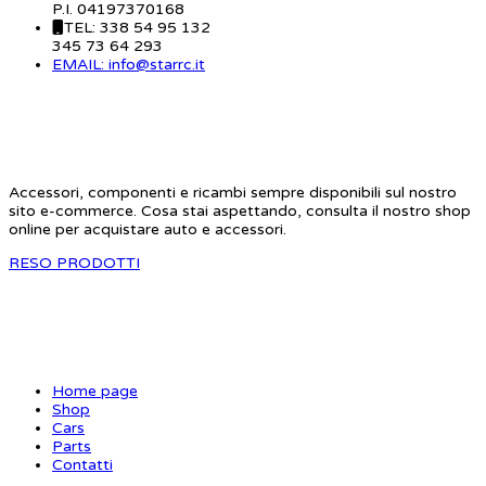
P.I. 04197370168
TEL: 338 54 95 132
345 73 64 293
EMAIL: info@starrc.it
STAR RC
Accessori, componenti e ricambi sempre disponibili sul nostro
sito e-commerce. Cosa stai aspettando, consulta il nostro shop
online per acquistare auto e accessori.
RESO PRODOTTI
SITE MAP
Home page
Shop
Cars
Parts
Contatti