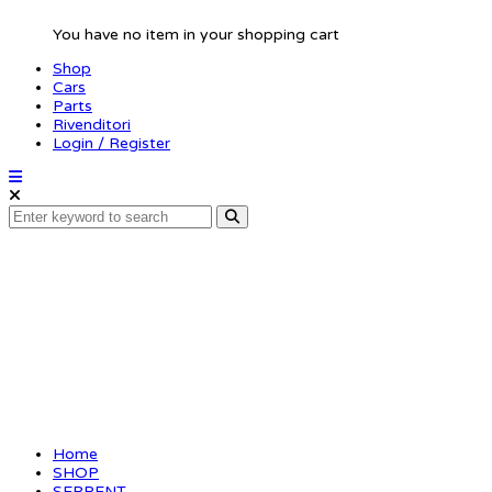
You have no item in your shopping cart
Shop
Cars
Parts
Rivenditori
Login / Register
Radioplate support
post mid 977 EVO
Home
SHOP
SERPENT