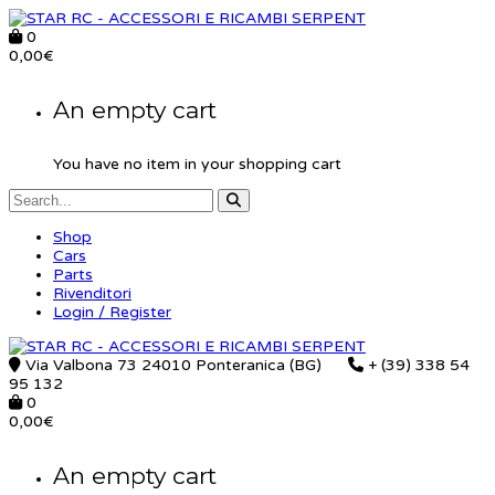
0
0,00
€
An empty cart
You have no item in your shopping cart
Shop
Cars
Parts
Rivenditori
Login / Register
Via Valbona 73 24010 Ponteranica (BG)
+ (39) 338 54
95 132
0
0,00
€
An empty cart