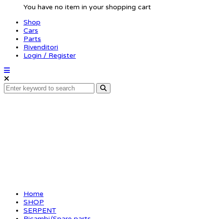
You have no item in your shopping cart
Shop
Cars
Parts
Rivenditori
Login / Register
Rear wing F110 white
Home
SHOP
SERPENT
Ricambi/Spare parts