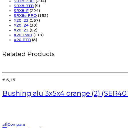
SRX8 PRO
(294)
SRX8 RTR
(9)
SRX8-E
(224)
SRX8e PRO
(153)
X20 .23
(167)
X20 .24
(30)
X20 '21
(62)
X20 FWD
(113)
X20 RTR
(8)
Related Products
€ 6,15
Bushing alu 3x5x4 orange (2) (SER40
Compare