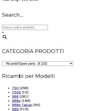
Search…
×
CATEGORIA PRODOTTI
Ricambi per Modelli
750
(298)
750E
(15)
988
(281)
988e
(188)
988e Taipan
(90)
989
(319)