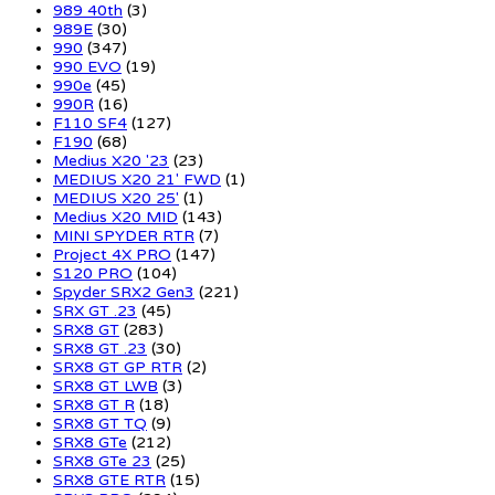
989 40th
(3)
989E
(30)
990
(347)
990 EVO
(19)
990e
(45)
990R
(16)
F110 SF4
(127)
F190
(68)
Medius X20 '23
(23)
MEDIUS X20 21' FWD
(1)
MEDIUS X20 25'
(1)
Medius X20 MID
(143)
MINI SPYDER RTR
(7)
Project 4X PRO
(147)
S120 PRO
(104)
Spyder SRX2 Gen3
(221)
SRX GT .23
(45)
SRX8 GT
(283)
SRX8 GT .23
(30)
SRX8 GT GP RTR
(2)
SRX8 GT LWB
(3)
SRX8 GT R
(18)
SRX8 GT TQ
(9)
SRX8 GTe
(212)
SRX8 GTe 23
(25)
SRX8 GTE RTR
(15)