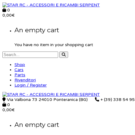
0
0,00
€
An empty cart
You have no item in your shopping cart
Shop
Cars
Parts
Rivenditori
Login / Register
Via Valbona 73 24010 Ponteranica (BG)
+ (39) 338 54 9
0
0,00
€
An empty cart