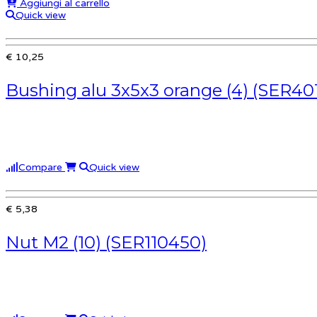
Aggiungi al carrello
Quick view
€ 10,25
Bushing alu 3x5x3 orange (4) (SER40
Compare
Quick view
€ 5,38
Nut M2 (10) (SER110450)