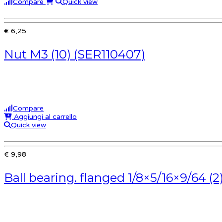
Compare
Quick view
€ 6,25
Nut M3 (10) (SER110407)
Compare
Aggiungi al carrello
Quick view
€ 9,98
Ball bearing. flanged 1/8×5/16×9/64 (2