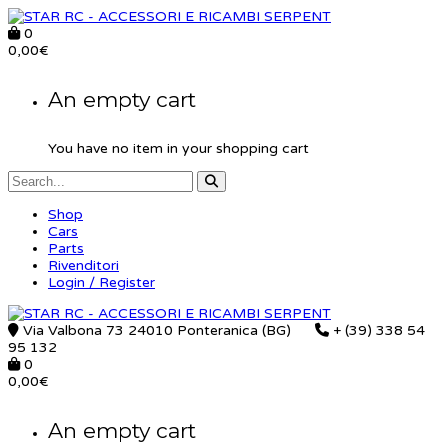
0
0,00
€
An empty cart
You have no item in your shopping cart
Shop
Cars
Parts
Rivenditori
Login / Register
Via Valbona 73 24010 Ponteranica (BG)
+ (39) 338 54
95 132
0
0,00
€
An empty cart