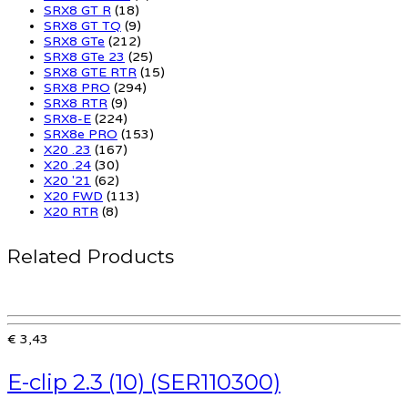
SRX8 GT R
(18)
SRX8 GT TQ
(9)
SRX8 GTe
(212)
SRX8 GTe 23
(25)
SRX8 GTE RTR
(15)
SRX8 PRO
(294)
SRX8 RTR
(9)
SRX8-E
(224)
SRX8e PRO
(153)
X20 .23
(167)
X20 .24
(30)
X20 '21
(62)
X20 FWD
(113)
X20 RTR
(8)
Related Products
€ 3,43
E-clip 2.3 (10) (SER110300)