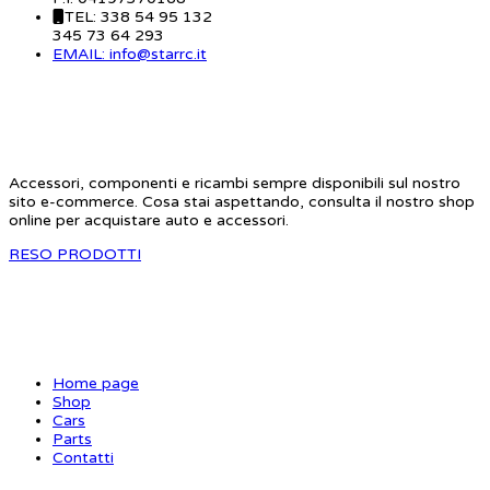
TEL: 338 54 95 132
345 73 64 293
EMAIL: info@starrc.it
STAR RC
Accessori, componenti e ricambi sempre disponibili sul nostro
sito e-commerce. Cosa stai aspettando, consulta il nostro shop
online per acquistare auto e accessori.
RESO PRODOTTI
SITE MAP
Home page
Shop
Cars
Parts
Contatti