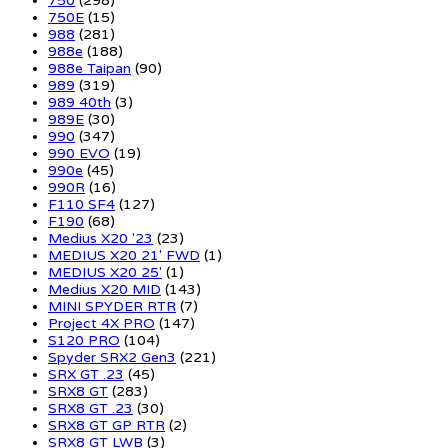
750
(298)
750E
(15)
988
(281)
988e
(188)
988e Taipan
(90)
989
(319)
989 40th
(3)
989E
(30)
990
(347)
990 EVO
(19)
990e
(45)
990R
(16)
F110 SF4
(127)
F190
(68)
Medius X20 '23
(23)
MEDIUS X20 21' FWD
(1)
MEDIUS X20 25'
(1)
Medius X20 MID
(143)
MINI SPYDER RTR
(7)
Project 4X PRO
(147)
S120 PRO
(104)
Spyder SRX2 Gen3
(221)
SRX GT .23
(45)
SRX8 GT
(283)
SRX8 GT .23
(30)
SRX8 GT GP RTR
(2)
SRX8 GT LWB
(3)