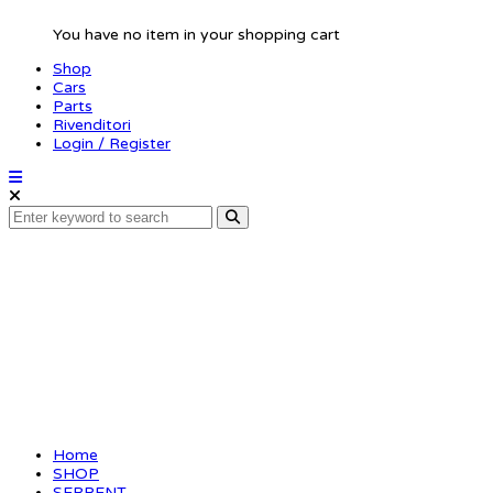
You have no item in your shopping cart
Shop
Cars
Parts
Rivenditori
Login / Register
Receiver-bracket
950r
Home
SHOP
SERPENT