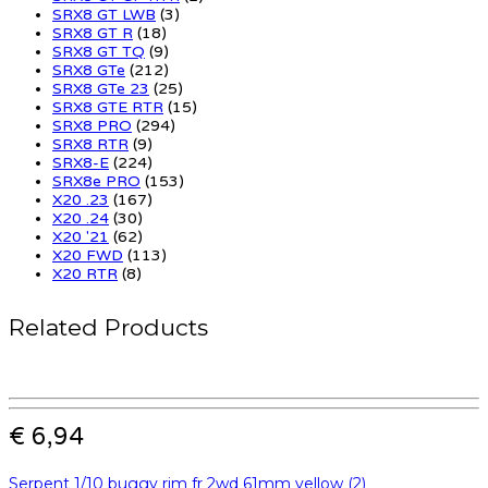
SRX8 GT LWB
(3)
SRX8 GT R
(18)
SRX8 GT TQ
(9)
SRX8 GTe
(212)
SRX8 GTe 23
(25)
SRX8 GTE RTR
(15)
SRX8 PRO
(294)
SRX8 RTR
(9)
SRX8-E
(224)
SRX8e PRO
(153)
X20 .23
(167)
X20 .24
(30)
X20 '21
(62)
X20 FWD
(113)
X20 RTR
(8)
Related Products
€ 6,94
Serpent 1/10 buggy rim fr 2wd 61mm yellow (2)