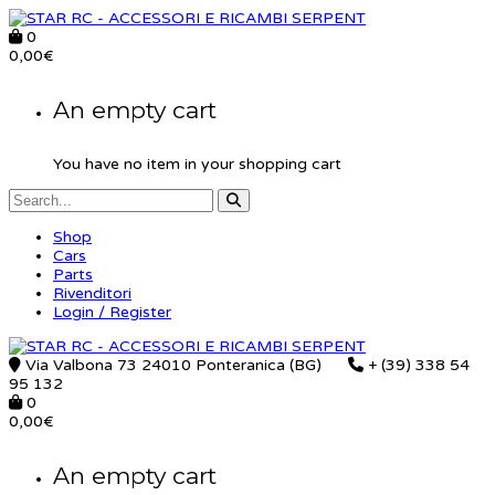
0
0,00
€
An empty cart
You have no item in your shopping cart
Shop
Cars
Parts
Rivenditori
Login / Register
Via Valbona 73 24010 Ponteranica (BG)
+ (39) 338 54
95 132
0
0,00
€
An empty cart