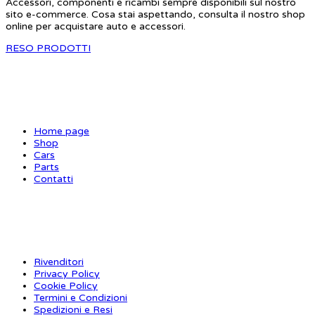
Accessori, componenti e ricambi sempre disponibili sul nostro
sito e-commerce. Cosa stai aspettando, consulta il nostro shop
online per acquistare auto e accessori.
RESO PRODOTTI
SITE MAP
Home page
Shop
Cars
Parts
Contatti
INFORMAZIONI
Rivenditori
Privacy Policy
Cookie Policy
Termini e Condizioni
Spedizioni e Resi