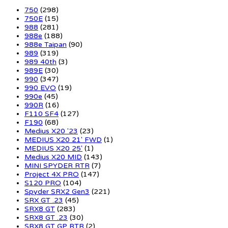
750
(298)
750E
(15)
988
(281)
988e
(188)
988e Taipan
(90)
989
(319)
989 40th
(3)
989E
(30)
990
(347)
990 EVO
(19)
990e
(45)
990R
(16)
F110 SF4
(127)
F190
(68)
Medius X20 '23
(23)
MEDIUS X20 21' FWD
(1)
MEDIUS X20 25'
(1)
Medius X20 MID
(143)
MINI SPYDER RTR
(7)
Project 4X PRO
(147)
S120 PRO
(104)
Spyder SRX2 Gen3
(221)
SRX GT .23
(45)
SRX8 GT
(283)
SRX8 GT .23
(30)
SRX8 GT GP RTR
(2)