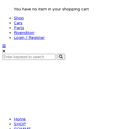
You have no item in your shopping cart
Shop
Cars
Parts
Rivenditori
Login / Register
Rim 1/8 buggy neon
white(4)
Home
SHOP
GOMME