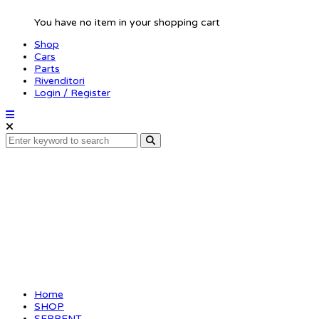
You have no item in your shopping cart
Shop
Cars
Parts
Rivenditori
Login / Register
Roll damper ball 4X
(2)
Home
SHOP
SERPENT