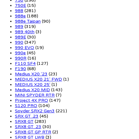
750
(298)
750E
(15)
988
(281)
988e
(188)
988e Taipan
(90)
989
(319)
989 40th
(3)
989E
(30)
990
(347)
990 EVO
(19)
990e
(45)
990R
(16)
F110 SF4
(127)
F190
(68)
Medius X20 '23
(23)
MEDIUS X20 21' FWD
(1)
MEDIUS X20 25'
(1)
Medius X20 MID
(143)
MINI SPYDER RTR
(7)
Project 4X PRO
(147)
S120 PRO
(104)
Spyder SRX2 Gen3
(221)
SRX GT .23
(45)
SRX8 GT
(283)
SRX8 GT .23
(30)
SRX8 GT GP RTR
(2)
SRX8 GT LWB
(3)