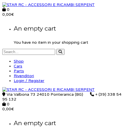
0
0,00
€
An empty cart
You have no item in your shopping cart
Shop
Cars
Parts
Rivenditori
Login / Register
Via Valbona 73 24010 Ponteranica (BG)
+ (39) 338 54
95 132
0
0,00
€
An empty cart