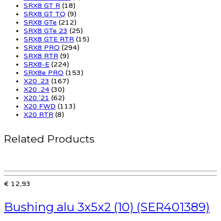
SRX8 GT R
(18)
SRX8 GT TQ
(9)
SRX8 GTe
(212)
SRX8 GTe 23
(25)
SRX8 GTE RTR
(15)
SRX8 PRO
(294)
SRX8 RTR
(9)
SRX8-E
(224)
SRX8e PRO
(153)
X20 .23
(167)
X20 .24
(30)
X20 '21
(62)
X20 FWD
(113)
X20 RTR
(8)
Related Products
€ 12,93
Bushing alu 3x5x2 (10) (SER401389)