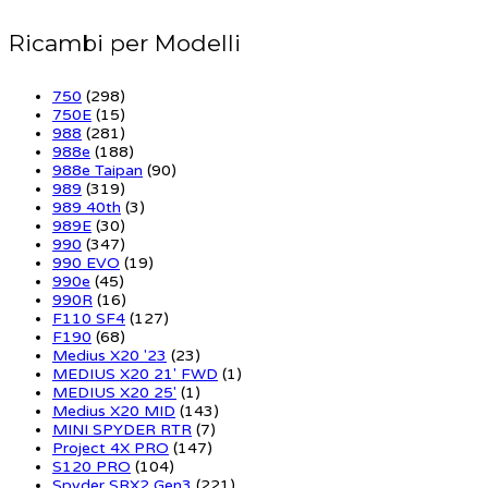
Ricambi per Modelli
750
(298)
750E
(15)
988
(281)
988e
(188)
988e Taipan
(90)
989
(319)
989 40th
(3)
989E
(30)
990
(347)
990 EVO
(19)
990e
(45)
990R
(16)
F110 SF4
(127)
F190
(68)
Medius X20 '23
(23)
MEDIUS X20 21' FWD
(1)
MEDIUS X20 25'
(1)
Medius X20 MID
(143)
MINI SPYDER RTR
(7)
Project 4X PRO
(147)
S120 PRO
(104)
Spyder SRX2 Gen3
(221)