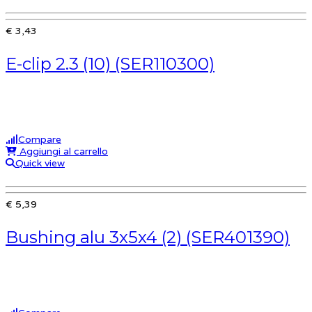
€ 3,43
E-clip 2.3 (10) (SER110300)
Compare
Aggiungi al carrello
Quick view
€ 5,39
Bushing alu 3x5x4 (2) (SER401390)