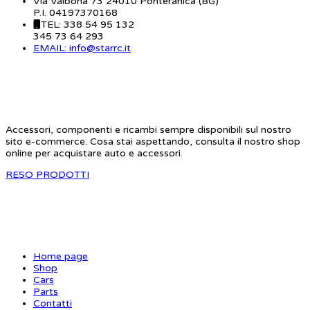
Via Valbona 73 24010 Ponteranica (BG)
P.I. 04197370168
TEL: 338 54 95 132
345 73 64 293
EMAIL: info@starrc.it
STAR RC
Accessori, componenti e ricambi sempre disponibili sul nostro
sito e-commerce. Cosa stai aspettando, consulta il nostro shop
online per acquistare auto e accessori.
RESO PRODOTTI
SITE MAP
Home page
Shop
Cars
Parts
Contatti