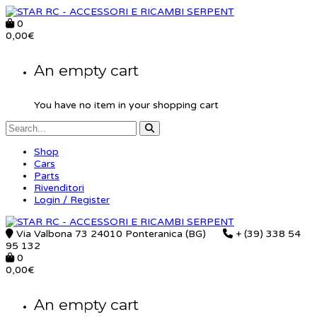
0
0,00
€
An empty cart
You have no item in your shopping cart
Shop
Cars
Parts
Rivenditori
Login / Register
Via Valbona 73 24010 Ponteranica (BG)
+ (39) 338 54
95 132
0
0,00
€
An empty cart