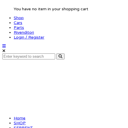
You have no item in your shopping cart
Shop
Cars
Parts
Rivenditori
Login / Register
Screw allen
countersunk M2.5×8
(10) (SER110136)
Home
SHOP
SERPENT