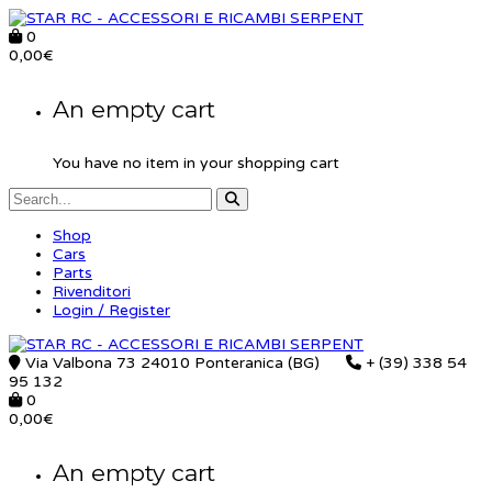
0
0,00
€
An empty cart
You have no item in your shopping cart
Shop
Cars
Parts
Rivenditori
Login / Register
Via Valbona 73 24010 Ponteranica (BG)
+ (39) 338 54
95 132
0
0,00
€
An empty cart