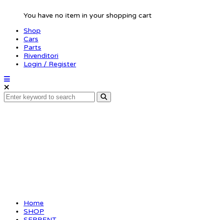
You have no item in your shopping cart
Shop
Cars
Parts
Rivenditori
Login / Register
Screw allen
roundhead M2x4 (10)
(SER110182)
Home
SHOP
SERPENT