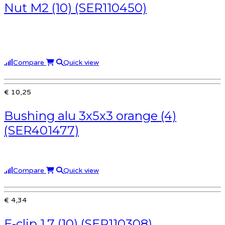
Nut M2 (10) (SER110450)
Compare
Quick view
€ 10,25
Bushing alu 3x5x3 orange (4)
(SER401477)
Compare
Quick view
€ 4,34
E-clip 1.7 (10) (SER110308)