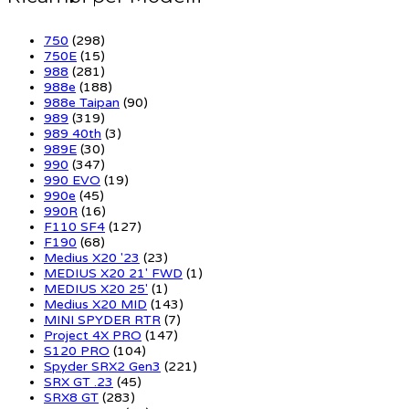
750
(298)
750E
(15)
988
(281)
988e
(188)
988e Taipan
(90)
989
(319)
989 40th
(3)
989E
(30)
990
(347)
990 EVO
(19)
990e
(45)
990R
(16)
F110 SF4
(127)
F190
(68)
Medius X20 '23
(23)
MEDIUS X20 21' FWD
(1)
MEDIUS X20 25'
(1)
Medius X20 MID
(143)
MINI SPYDER RTR
(7)
Project 4X PRO
(147)
S120 PRO
(104)
Spyder SRX2 Gen3
(221)
SRX GT .23
(45)
SRX8 GT
(283)