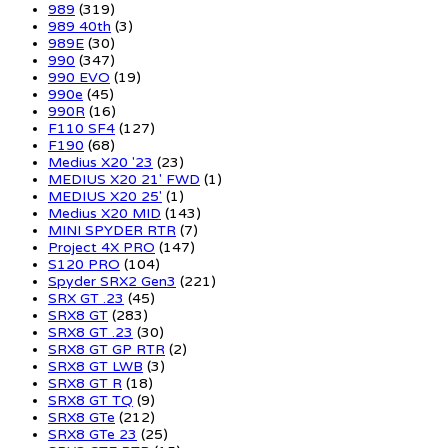
989
(319)
989 40th
(3)
989E
(30)
990
(347)
990 EVO
(19)
990e
(45)
990R
(16)
F110 SF4
(127)
F190
(68)
Medius X20 '23
(23)
MEDIUS X20 21' FWD
(1)
MEDIUS X20 25'
(1)
Medius X20 MID
(143)
MINI SPYDER RTR
(7)
Project 4X PRO
(147)
S120 PRO
(104)
Spyder SRX2 Gen3
(221)
SRX GT .23
(45)
SRX8 GT
(283)
SRX8 GT .23
(30)
SRX8 GT GP RTR
(2)
SRX8 GT LWB
(3)
SRX8 GT R
(18)
SRX8 GT TQ
(9)
SRX8 GTe
(212)
SRX8 GTe 23
(25)