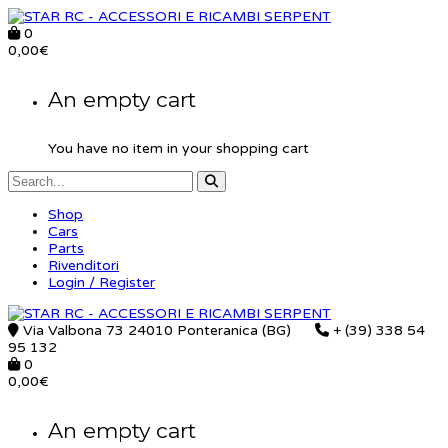
0
0,00
€
An empty cart
You have no item in your shopping cart
Shop
Cars
Parts
Rivenditori
Login / Register
Via Valbona 73 24010 Ponteranica (BG)
+ (39) 338 54
95 132
0
0,00
€
An empty cart