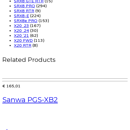
SRX8 GTE RTR
(15)
SRX8 PRO
(294)
SRX8 RTR
(9)
SRX8-E
(224)
SRX8e PRO
(153)
X20 .23
(167)
X20 .24
(30)
X20 '21
(62)
X20 FWD
(113)
X20 RTR
(8)
Related Products
€ 165,01
Sanwa PGS-XB2