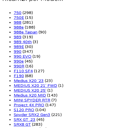
750
(298)
750E
(15)
988
(281)
988e
(188)
988e Taipan
(90)
989
(319)
989 40th
(3)
989E
(30)
990
(347)
990 EVO
(19)
990e
(45)
990R
(16)
F110 SF4
(127)
F190
(68)
Medius X20 '23
(23)
MEDIUS X20 21' FWD
(1)
MEDIUS X20 25'
(1)
Medius X20 MID
(143)
MINI SPYDER RTR
(7)
Project 4X PRO
(147)
S120 PRO
(104)
Spyder SRX2 Gen3
(221)
SRX GT .23
(45)
SRX8 GT
(283)