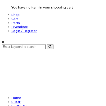
You have no item in your shopping cart
Shop
Cars
Parts
Rivenditori
Login / Register
Setscrew allen
M3x2.5 (10)
(SER110162)
Home
SHOP
SERPENT