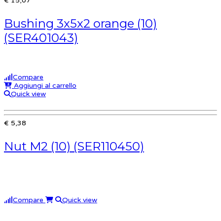
€ 15,07
Bushing 3x5x2 orange (10)
(SER401043)
Compare
Aggiungi al carrello
Quick view
€ 5,38
Nut M2 (10) (SER110450)
Compare
Quick view