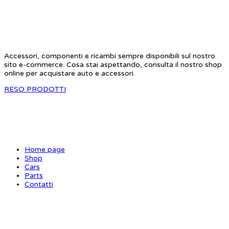
STAR RC
Accessori, componenti e ricambi sempre disponibili sul nostro
sito e-commerce. Cosa stai aspettando, consulta il nostro shop
online per acquistare auto e accessori.
RESO PRODOTTI
SITE MAP
Home page
Shop
Cars
Parts
Contatti
INFORMAZIONI