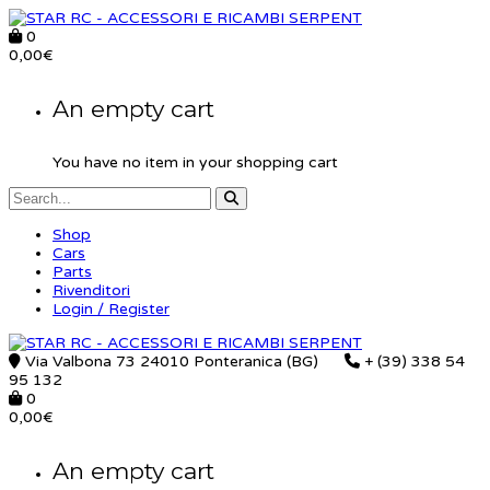
0
0,00
€
An empty cart
You have no item in your shopping cart
Shop
Cars
Parts
Rivenditori
Login / Register
Via Valbona 73 24010 Ponteranica (BG)
+ (39) 338 54
95 132
0
0,00
€
An empty cart