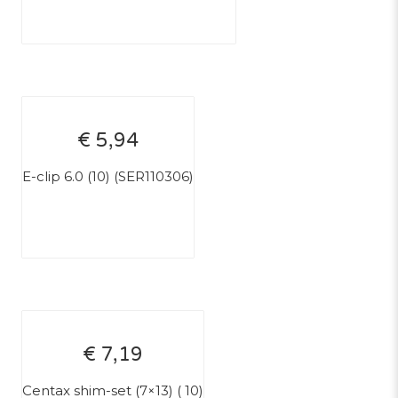
€ 5,94
E-clip 6.0 (10) (SER110306)
€ 7,19
Centax shim-set (7×13) ( 10)