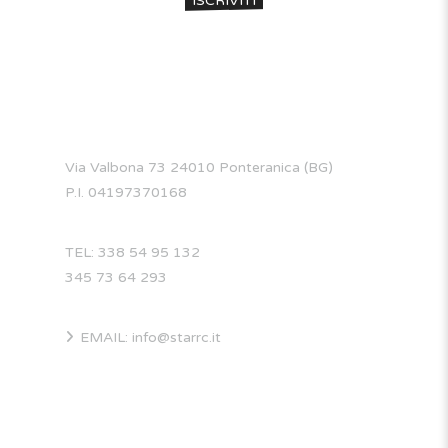
CONTATTI
Via Valbona 73 24010 Ponteranica (BG)
P.I. 04197370168
TEL: 338 54 95 132
345 73 64 293
EMAIL: info@starrc.it
STAR RC