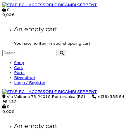
0
0,00
€
An empty cart
You have no item in your shopping cart
Shop
Cars
Parts
Rivenditori
Login / Register
Via Valbona 73 24010 Ponteranica (BG)
+ (39) 338 54
95 132
0
0,00
€
An empty cart