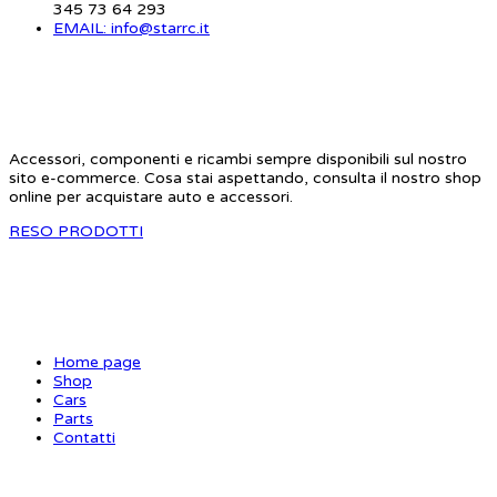
345 73 64 293
EMAIL: info@starrc.it
STAR RC
Accessori, componenti e ricambi sempre disponibili sul nostro
sito e-commerce. Cosa stai aspettando, consulta il nostro shop
online per acquistare auto e accessori.
RESO PRODOTTI
SITE MAP
Home page
Shop
Cars
Parts
Contatti
INFORMAZIONI