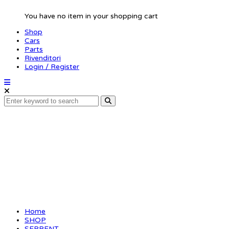
You have no item in your shopping cart
Shop
Cars
Parts
Rivenditori
Login / Register
Shim 3x5x1 (10)
(SER110409)
Home
SHOP
SERPENT