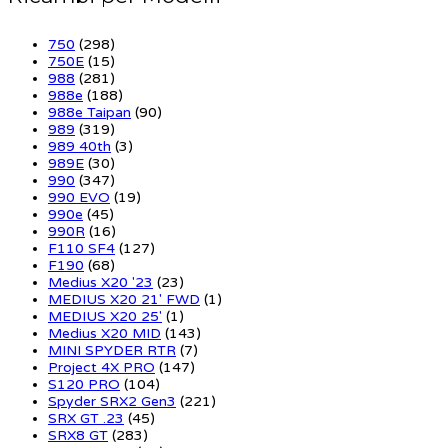
750
(298)
750E
(15)
988
(281)
988e
(188)
988e Taipan
(90)
989
(319)
989 40th
(3)
989E
(30)
990
(347)
990 EVO
(19)
990e
(45)
990R
(16)
F110 SF4
(127)
F190
(68)
Medius X20 '23
(23)
MEDIUS X20 21' FWD
(1)
MEDIUS X20 25'
(1)
Medius X20 MID
(143)
MINI SPYDER RTR
(7)
Project 4X PRO
(147)
S120 PRO
(104)
Spyder SRX2 Gen3
(221)
SRX GT .23
(45)
SRX8 GT
(283)